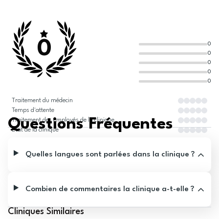
0
0
0
0
0
0
Traitement du médecin
Temps d'attente
Questions Fréquentes
Traitement des employés de la clinique
État de la clinique
Quelles langues sont parlées dans la clinique ?
Combien de commentaires la clinique a-t-elle ?
Cliniques Similaires