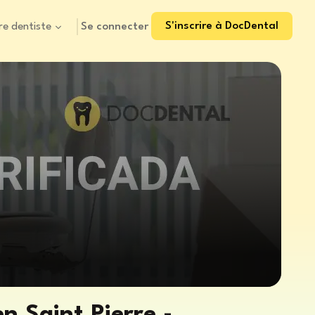
S'inscrire à DocDental
Se connecter
re dentiste
n Saint Pierre -