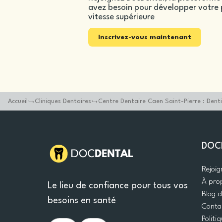
avez besoin pour développer votre p
vitesse supérieure
Inscrivez-vous maintenant
Accueil
Cliniques Dentaires
Centre Dentaire Caen Saint-Pierre : Dent
DOC
Rejoi
À pro
Le lieu de confiance pour tous vos
Blog 
besoins en santé
Conta
Politi