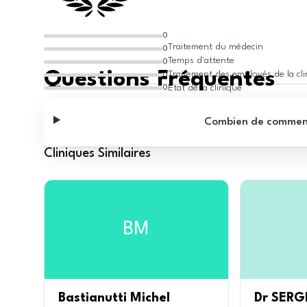
0
Traitement du médecin
0
Temps d'attente
0
Questions Fréquentes
Traitement des employés de la cl
0
État de la clinique
0
Combien de commentai
Cliniques Similaires
BM
Bastianutti Michel
Dr SERG