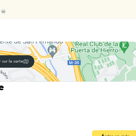
r
ici
r sur la carte
e