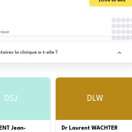
Écrire un avis
inique
res la clinique a-t-elle ?
DSJ
DLW
ENT Jean-
Dr Laurent WACHTER