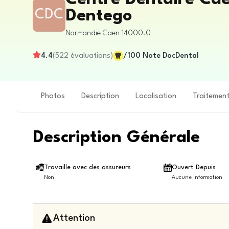
CDC
Dentego
Normandie
Caen
14000.0
4.4
(
522
évaluations
)
/100
Note DocDental
Photos
Description
Localisation
Traitemen
Description Générale
Travaille avec des assureurs
Ouvert Depuis
Non
Aucune information
Attention