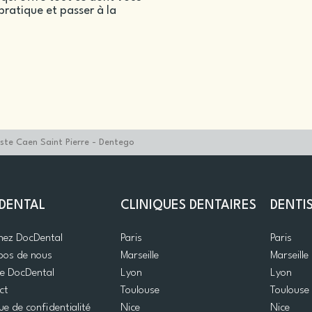
ratique et passer à la
iste Caen Saint Pierre - Dentego
DENTAL
CLINIQUES DENTAIRES
DENTI
gnez DocDental
Paris
Paris
pos de nous
Marseille
Marseille
de DocDental
Lyon
Lyon
ct
Toulouse
Toulouse
que de confidentialité
Nice
Nice