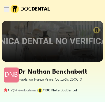
Dr Nathan Benchabatt
DNB
Hauts-de-France
Villers-Cotterêts
2600.0
4.7
(
14
évaluations
)
/100
Note DocDental