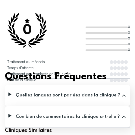
0
0
0
0
0
0
Traitement du médecin
Temps d'attente
Questions Fréquentes
Traitement des employés de la clinique
État de la clinique
Quelles langues sont parlées dans la clinique ?
Combien de commentaires la clinique a-t-elle ?
Cliniques Similaires