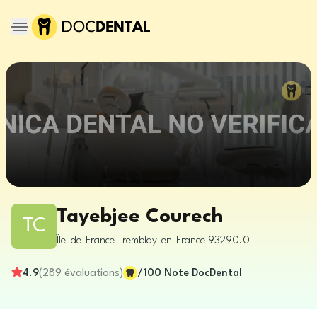
Tayebjee Courech
TC
Île-de-France
Tremblay-en-France
93290.0
4.9
(
289
évaluations
)
/100
Note DocDental