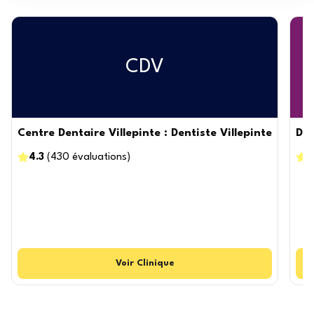
CDV
Centre Dentaire Villepinte : Dentiste Villepinte
Dr 
4.3
(
430
évaluations
)
4
Voir
Clinique