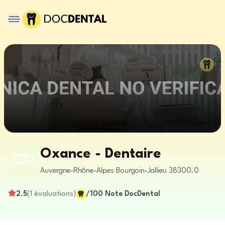
Oxance - Dentaire
OD
Auvergne-Rhône-Alpes
Bourgoin-Jallieu
38300.0
2.5
(
1
évaluations
)
/100
Note DocDental