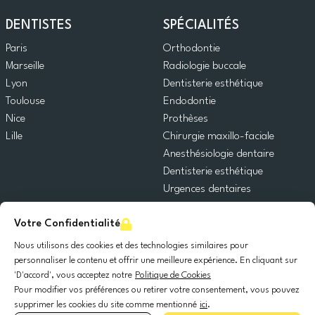
DENTISTES
SPÉCIALITÉS
Paris
Orthodontie
Marseille
Radiologie buccale
Lyon
Dentisterie esthétique
Toulouse
Endodontie
Nice
Prothèses
Lille
Chirurgie maxillo-faciale
Anesthésiologie dentaire
Dentisterie esthétique
Urgences dentaires
Dentisterie générale
Votre Confidentialité
Odontopédiatrie
Chirurgie orale
Nous utilisons des cookies et des technologies similaires pour
Implantologie dentaire
personnaliser le contenu et offrir une meilleure expérience. En cliquant sur
'D'accord', vous acceptez notre
Politique de Cookies
Parodontie
Pour modifier vos préférences ou retirer votre consentement, vous pouvez
supprimer les cookies du site comme mentionné
ici
.
© 2025 DocDental. Tous les droits réservés.