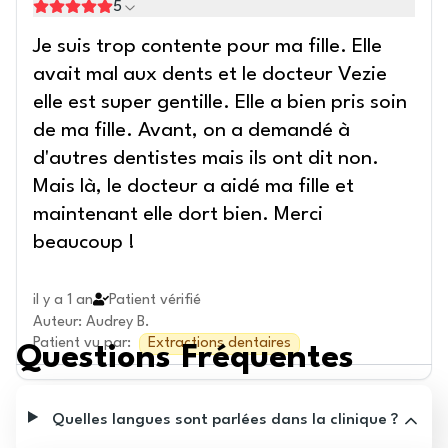
5
Je suis trop contente pour ma fille. Elle
avait mal aux dents et le docteur Vezie
elle est super gentille. Elle a bien pris soin
de ma fille. Avant, on a demandé à
d'autres dentistes mais ils ont dit non.
Mais là, le docteur a aidé ma fille et
maintenant elle dort bien. Merci
beaucoup !
il y a 1 an
Patient vérifié
Auteur
:
Audrey B.
Patient vu par
:
Extractions dentaires
Questions Fréquentes
Quelles langues sont parlées dans la clinique ?