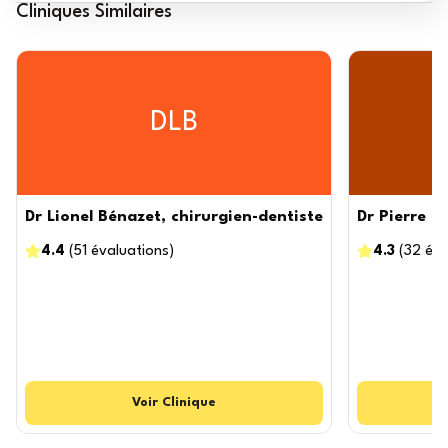
Cliniques Similaires
DLB
Dr Lionel Bénazet, chirurgien-dentiste
Dr Pierre L
4.4
(
51
évaluations
)
4.3
(
32
éva
Voir
Clinique