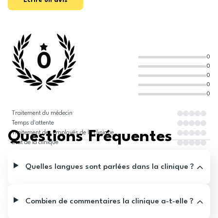
Écrire un avis
0
0
0
0
0
0
Traitement du médecin
Temps d'attente
Questions Fréquentes
Traitement des employés de la clinique
État de la clinique
Quelles langues sont parlées dans la clinique ?
Combien de commentaires la clinique a-t-elle ?