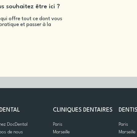
s souhaitez être ici ?
qui offre tout ce dont vous
ratique et passer à la
DENTAL
CLINIQUES DENTAIRES
DENTI
gnez DocDental
Paris
Paris
pos de nous
Marseille
Marseille