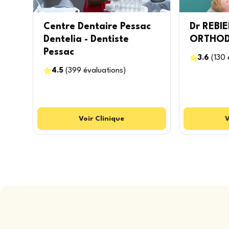
Centre Dentaire Pessac
Dr REBI
Dentelia - Dentiste
ORTHOD
Pessac
3.6
(
130
4.5
(
399
évaluations
)
Voir
Clinique
V