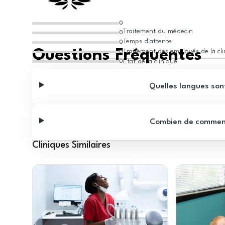
0
Traitement du médecin
0
Temps d'attente
0
Questions Fréquentes
Traitement des employés de la cl
0
État de la clinique
0
Quelles langues sont
Combien de commentai
Cliniques Similaires