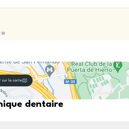
r
ici
r sur la carte
nique dentaire