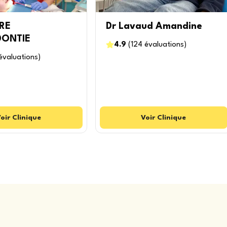
ERE
Dr Lavaud Amandine
ONTIE
4.9
(
124
évaluations
)
évaluations
)
oir
Clinique
Voir
Clinique