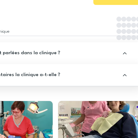
inique
 parlées dans la clinique ?
res la clinique a-t-elle ?