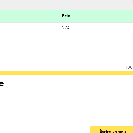
Prix
N/A
100
e
Écrire un avis