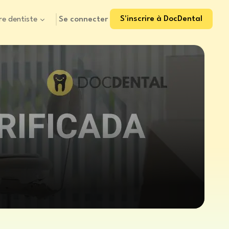
S'inscrire à DocDental
Se connecter
re dentiste