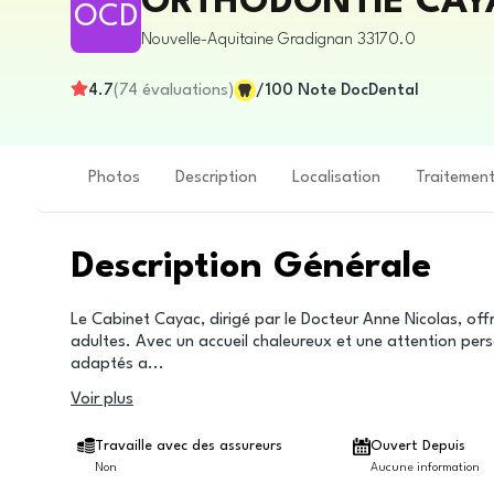
ORTHODONTIE CAYAC
OCD
Nouvelle-Aquitaine
Gradignan
33170.0
4.7
(
74
évaluations
)
/100
Note DocDental
Photos
Description
Localisation
Traitemen
Description Générale
Le Cabinet Cayac, dirigé par le Docteur Anne Nicolas, of
adultes. Avec un accueil chaleureux et une attention perso
adaptés a
...
Voir plus
Travaille avec des assureurs
Ouvert Depuis
Non
Aucune information