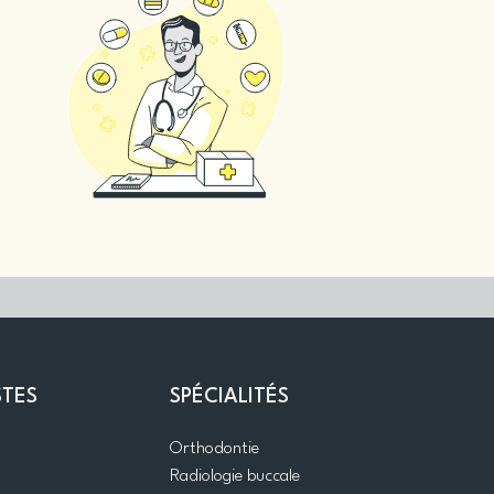
STES
SPÉCIALITÉS
Orthodontie
Radiologie buccale