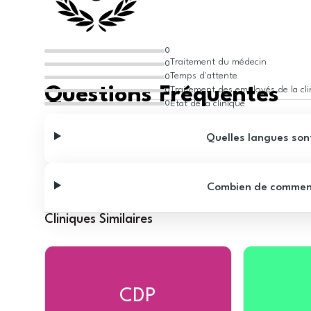
0
Traitement du médecin
0
Temps d'attente
0
Questions Fréquentes
Traitement des employés de la cl
0
État de la clinique
0
Quelles langues sont
Combien de commentai
Cliniques Similaires
CDP