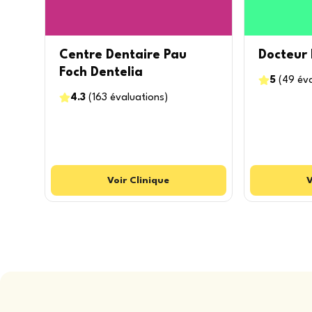
Centre Dentaire Pau
Docteur 
Foch Dentelia
5
(
49
év
4.3
(
163
évaluations
)
Voir
Clinique
V