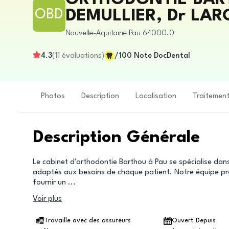
OBD
DEMULLIER, Dr LAR
Nouvelle-Aquitaine
Pau
64000.0
4.3
(
11
évaluations
)
/100
Note DocDental
Photos
Description
Localisation
Traitemen
Description Générale
Le cabinet d'orthodontie Barthou à Pau se spécialise dans
adaptés aux besoins de chaque patient. Notre équipe pr
fournir un
...
Voir plus
Travaille avec des assureurs
Ouvert Depuis