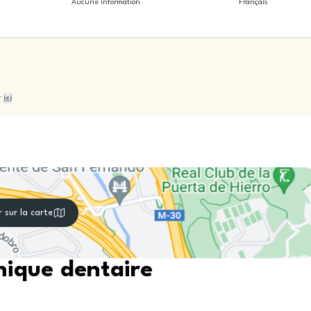
Aucune information
Français
r
ici
r sur la carte
nique dentaire