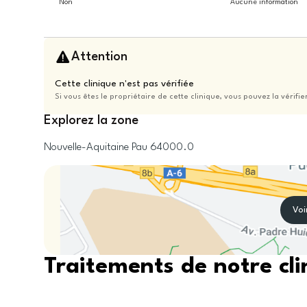
Non
Aucune information
Attention
Cette clinique n'est pas vérifiée
Si vous êtes le propriétaire de cette clinique, vous pouvez la vérifie
Explorez la zone
Nouvelle-Aquitaine
Pau
64000.0
Voi
Traitements de notre cli