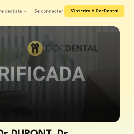
S'inscrire à DocDental
Se connecter
re dentiste
r DUPONT, Dr