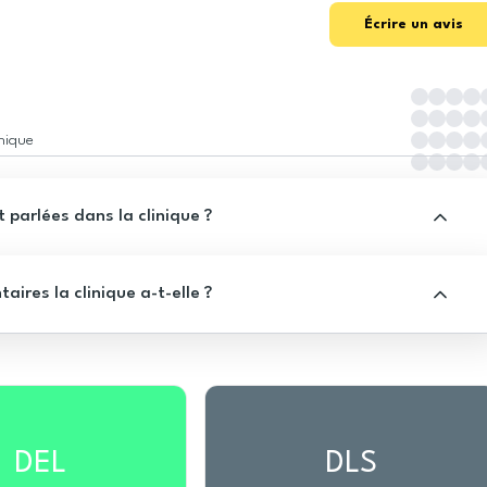
Écrire un avis
inique
 parlées dans la clinique ?
res la clinique a-t-elle ?
DEL
DLS