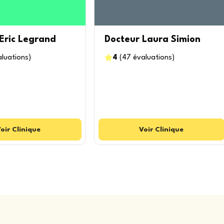
Eric Legrand
Docteur Laura Simion
aluations
)
4
(
47
évaluations
)
oir
Clinique
Voir
Clinique