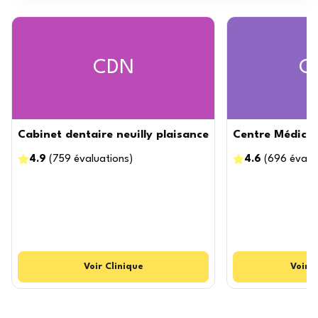
CDN
C
Cabinet dentaire neuilly plaisance
Centre Médico-
4.9
(
759
évaluations
)
4.6
(
696
évalu
Voir
Clinique
Voir
C