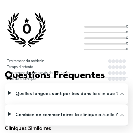
0
0
0
0
0
0
Traitement du médecin
Temps d'attente
Questions Fréquentes
Traitement des employés de la clinique
État de la clinique
Quelles langues sont parlées dans la clinique ?
Combien de commentaires la clinique a-t-elle ?
Cliniques Similaires