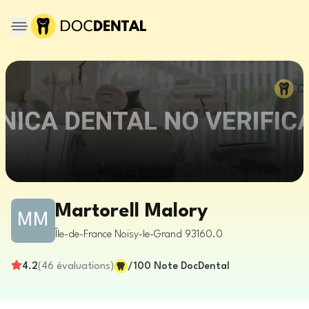
Martorell Malory
MM
Île-de-France
Noisy-le-Grand
93160.0
4.2
(
46
évaluations
)
/100
Note DocDental