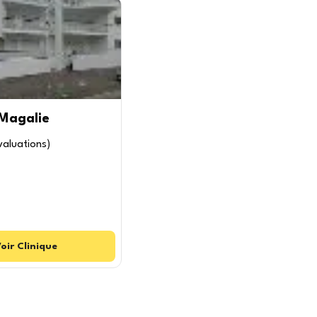
 Magalie
valuations
)
oir
Clinique