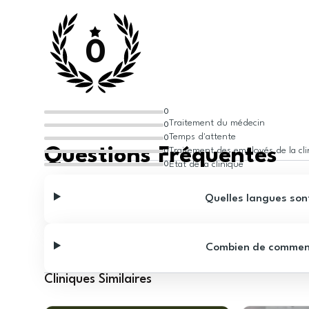
0
0
Traitement du médecin
0
Temps d'attente
0
Questions Fréquentes
Traitement des employés de la cl
0
État de la clinique
0
Quelles langues sont
Combien de commentai
Cliniques Similaires