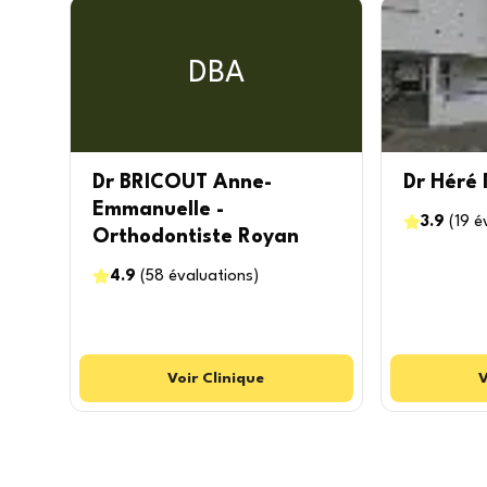
DBA
Dr BRICOUT Anne-
Dr Héré
Emmanuelle -
3.9
(
19
é
Orthodontiste Royan
4.9
(
58
évaluations
)
Voir
Clinique
V