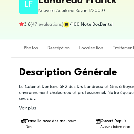
Landreau Franck
LF
Nouvelle-Aquitaine
Royan
17200.0
3.6
(
47
évaluations
)
/100
Note DocDental
Photos
Description
Localisation
Traitemen
Description Générale
Le Cabinet Dentaire SR2 des Drs Landreau et Gris à Royan
environnement chaleureux et professionnel. Notre équipe
avec u
...
Voir plus
Travaille avec des assureurs
Ouvert Depuis
Non
Aucune information