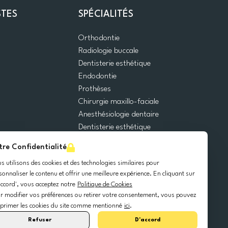
STES
SPÉCIALITÉS
Orthodontie
Radiologie buccale
Dentisterie esthétique
Endodontie
Prothèses
Chirurgie maxillo-faciale
Anesthésiologie dentaire
Dentisterie esthétique
Urgences dentaires
tre Confidentialité
Dentisterie générale
s utilisons des cookies et des technologies similaires pour
Odontopédiatrie
sonnaliser le contenu et offrir une meilleure expérience. En cliquant sur
Chirurgie orale
accord', vous acceptez notre
Politique de Cookies
Implantologie dentaire
r modifier vos préférences ou retirer votre consentement, vous pouvez
Parodontie
primer les cookies du site comme mentionné
ici
.
Refuser
D'accord