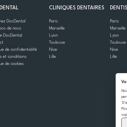
DENTAL
CLINIQUES DENTAIRES
DENTI
gnez DocDental
Paris
Paris
pos de nous
Marseille
Marseille
de DocDental
Lyon
Lyon
ct
Toulouse
Toulouse
que de confidentialité
Nice
Nice
 et conditions
Lille
Lille
que de cookies
Vo
Nou
per
'D'
Pou
sup