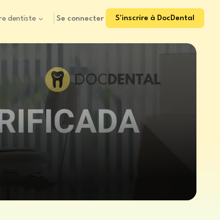
S'inscrire à DocDental
Se connecter
re dentiste