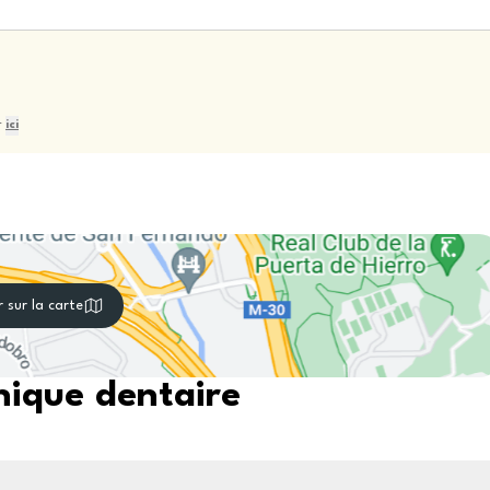
r
ici
r sur la carte
nique dentaire