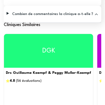
Combien de commentaires la clinique a-t-elle ?
Cliniques Similaires
DGK
Drs Guillaume Kaempf & Peggy Muller-Kaempf
Doc
4.8
(
56
évaluations
)
4