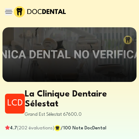
La Clinique Dentaire
LCD
Sélestat
Grand Est
Sélestat
67600.0
4.7
(
202
évaluations
)
/100
Note DocDental