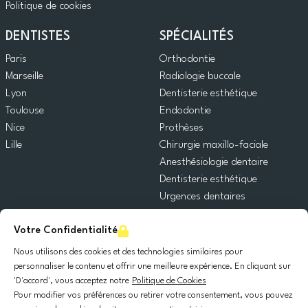
Politique de cookies
DENTISTES
SPÉCIALITÉS
Paris
Orthodontie
Marseille
Radiologie buccale
Lyon
Dentisterie esthétique
Toulouse
Endodontie
Nice
Prothèses
Lille
Chirurgie maxillo-faciale
Anesthésiologie dentaire
Dentisterie esthétique
Urgences dentaires
Dentisterie générale
Votre Confidentialité
Odontopédiatrie
Chirurgie orale
Nous utilisons des cookies et des technologies similaires pour
Implantologie dentaire
personnaliser le contenu et offrir une meilleure expérience. En cliquant sur
'D'accord', vous acceptez notre
Politique de Cookies
Parodontie
Pour modifier vos préférences ou retirer votre consentement, vous pouvez