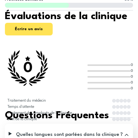
Évaluations de la clinique
Écrire un avis
0
0
0
0
0
0
Traitement du médecin
Temps d'attente
Questions Fréquentes
Traitement des employés de la clinique
État de la clinique
Quelles langues sont parlées dans la clinique ?