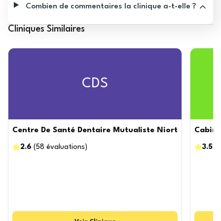
Combien de commentaires la clinique a-t-elle ?
Cliniques Similaires
CDS
Centre De Santé Dentaire Mutualiste Niort
Cabine
2.6
(
58
évaluations
)
3.5
(
4