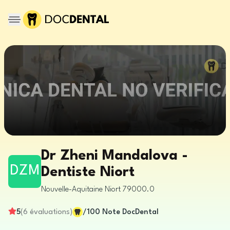
Dr Zheni Mandalova -
DZM
Dentiste Niort
Nouvelle-Aquitaine
Niort
79000.0
5
(
6
évaluations
)
/100
Note DocDental