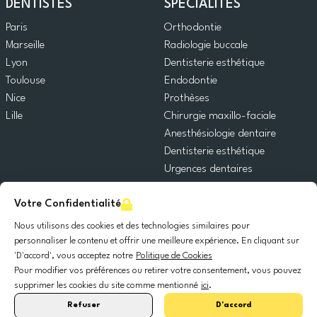
DENTISTES
SPÉCIALITÉS
Paris
Orthodontie
Marseille
Radiologie buccale
Lyon
Dentisterie esthétique
Toulouse
Endodontie
Nice
Prothèses
Lille
Chirurgie maxillo-faciale
Anesthésiologie dentaire
Dentisterie esthétique
Urgences dentaires
Dentisterie générale
Votre Confidentialité
Odontopédiatrie
Chirurgie orale
Nous utilisons des cookies et des technologies similaires pour
Implantologie dentaire
personnaliser le contenu et offrir une meilleure expérience. En cliquant sur
'D'accord', vous acceptez notre
Politique de Cookies
Parodontie
Pour modifier vos préférences ou retirer votre consentement, vous pouvez
supprimer les cookies du site comme mentionné
ici
.
© 2025 DocDental. Tous les droits réservés.
Refuser
D'accord
United
Portugal
Italia
France
España
Nederland
Deutschland
Polska