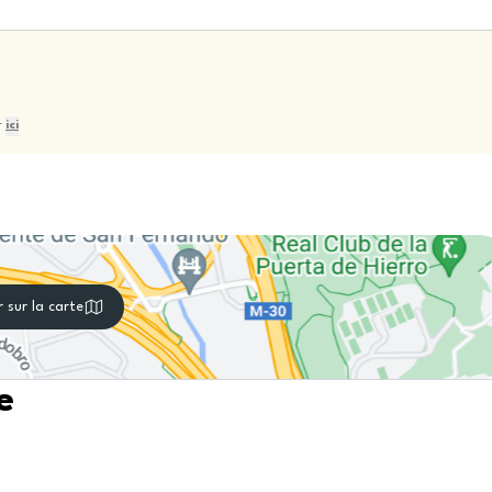
r
ici
r sur la carte
e