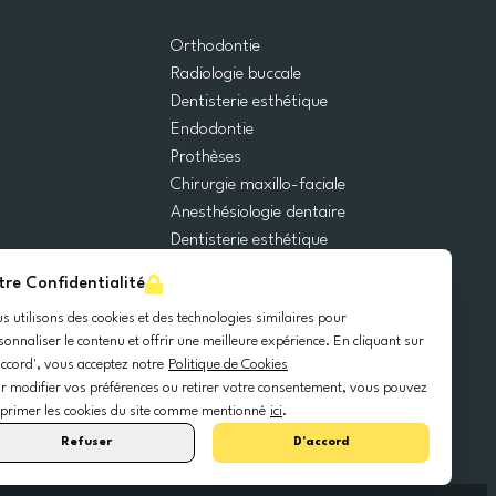
Orthodontie
Radiologie buccale
Dentisterie esthétique
Endodontie
Prothèses
Chirurgie maxillo-faciale
Anesthésiologie dentaire
Dentisterie esthétique
Urgences dentaires
tre Confidentialité
Dentisterie générale
s utilisons des cookies et des technologies similaires pour
Odontopédiatrie
sonnaliser le contenu et offrir une meilleure expérience. En cliquant sur
Chirurgie orale
accord', vous acceptez notre
Politique de Cookies
Implantologie dentaire
r modifier vos préférences ou retirer votre consentement, vous pouvez
Parodontie
primer les cookies du site comme mentionné
ici
.
Refuser
D'accord