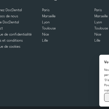
gnez DocDental
Paris
Paris
pos de nous
Marseille
Marseille
de DocDental
Lyon
Lyon
ct
Toulouse
Toulouse
que de confidentialité
Nice
Nice
 et conditions
Lille
Lille
que de cookies
Vo
Nou
per
'D'
Pou
sup