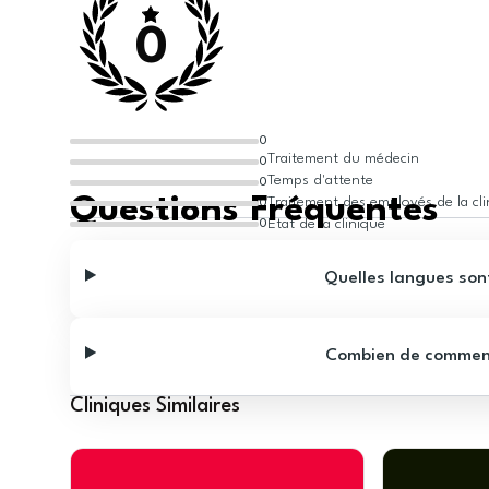
0
0
Traitement du médecin
0
Temps d'attente
0
Questions Fréquentes
Traitement des employés de la cl
0
État de la clinique
0
Quelles langues sont
Combien de commentai
Cliniques Similaires