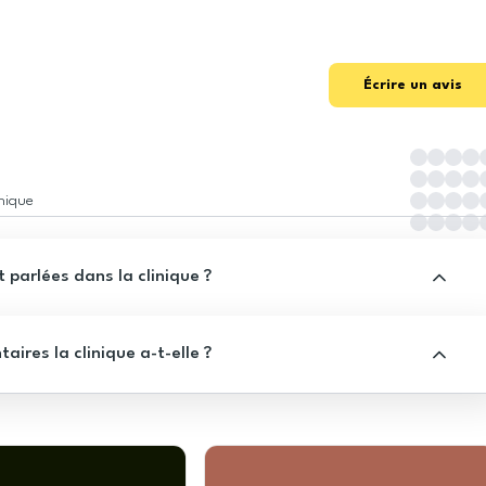
Écrire un avis
inique
 parlées dans la clinique ?
res la clinique a-t-elle ?