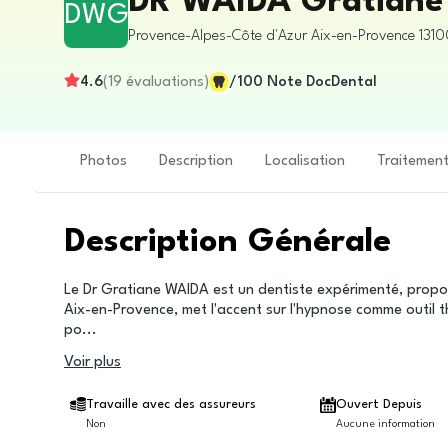
DR WAIDA Gratiane
DWG
Provence-Alpes-Côte d'Azur
Aix-en-Provence
131
4.6
(
19
évaluations
)
/100
Note DocDental
Photos
Description
Localisation
Traitemen
Description Générale
Le Dr Gratiane WAIDA est un dentiste expérimenté, propos
Aix-en-Provence, met l'accent sur l'hypnose comme outil 
po
...
Voir plus
Travaille avec des assureurs
Ouvert Depuis
Non
Aucune information