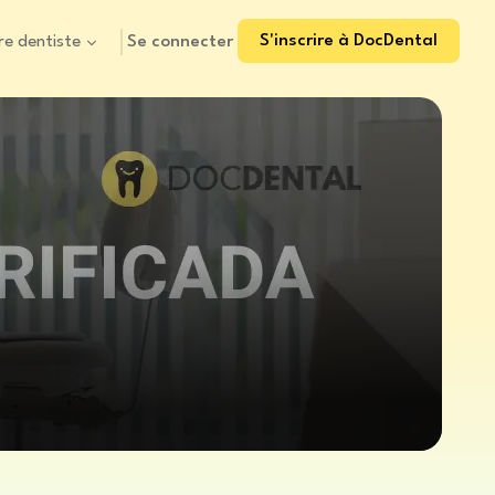
S'inscrire à DocDental
Se connecter
re dentiste