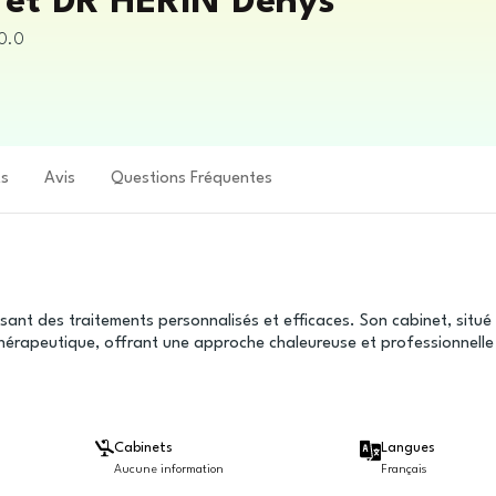
 et DR HERIN Denys
00.0
ts
Avis
Questions Fréquentes
ant des traitements personnalisés et efficaces. Son cabinet, situé
thérapeutique, offrant une approche chaleureuse et professionnelle
Cabinets
Langues
Aucune information
Français