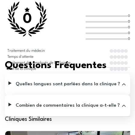
0
0
0
0
0
0
Traitement du médecin
Temps d'attente
Questions Fréquentes
Traitement des employés de la clinique
État de la clinique
Quelles langues sont parlées dans la clinique ?
Combien de commentaires la clinique a-t-elle ?
Cliniques Similaires