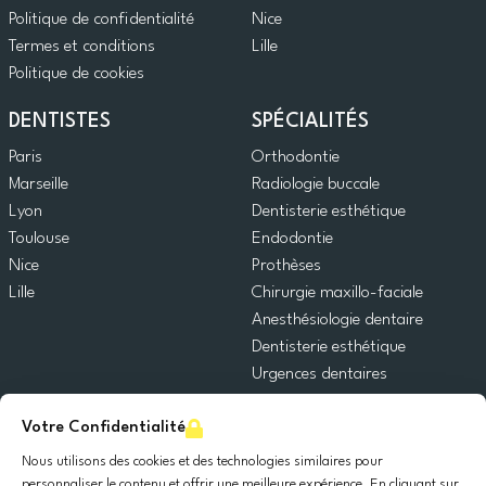
Politique de confidentialité
Nice
Termes et conditions
Lille
Politique de cookies
DENTISTES
SPÉCIALITÉS
Paris
Orthodontie
Marseille
Radiologie buccale
Lyon
Dentisterie esthétique
Toulouse
Endodontie
Nice
Prothèses
Lille
Chirurgie maxillo-faciale
Anesthésiologie dentaire
Dentisterie esthétique
Urgences dentaires
Dentisterie générale
Votre Confidentialité
Odontopédiatrie
Chirurgie orale
Nous utilisons des cookies et des technologies similaires pour
Implantologie dentaire
personnaliser le contenu et offrir une meilleure expérience. En cliquant sur