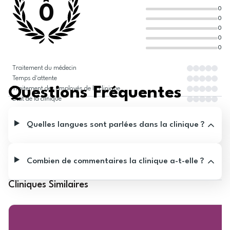
0
0
0
0
0
0
Traitement du médecin
Temps d'attente
Questions Fréquentes
Traitement des employés de la clinique
État de la clinique
Quelles langues sont parlées dans la clinique ?
Combien de commentaires la clinique a-t-elle ?
Cliniques Similaires