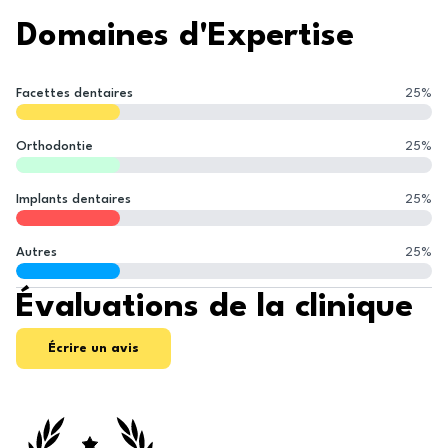
Domaines d'Expertise
Facettes dentaires
25
%
Orthodontie
25
%
Implants dentaires
25
%
Autres
25
%
Évaluations de la clinique
Écrire un avis