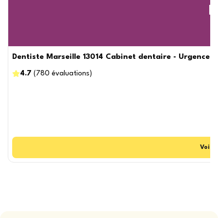
D
Dentiste Marseille 13014 Cabinet dentaire - Urgence D
4.7
(
780
évaluations
)
Voir
C