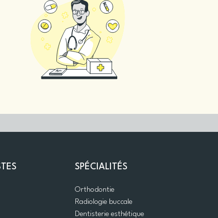
STES
SPÉCIALITÉS
Orthodontie
Radiologie buccale
Dentisterie esthétique