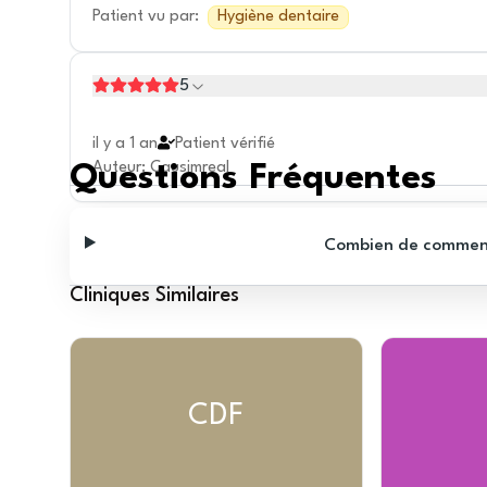
Patient vu par
:
Hygiène dentaire
5
il y a 1 an
Patient vérifié
Auteur
:
Causimreal
Questions Fréquentes
Combien de commentai
Cliniques Similaires
CDF