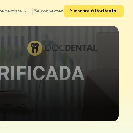
S'inscrire à DocDental
Se connecter
re dentiste