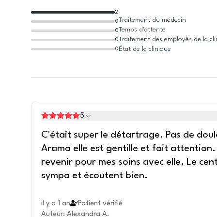
2
Traitement du médecin
0
Temps d'attente
0
Traitement des employés de la cl
0
État de la clinique
0
5
C'était super le détartrage. Pas de dou
Arama elle est gentille et fait attention.
revenir pour mes soins avec elle. Le ce
sympa et écoutent bien.
il y a 1 an
Patient vérifié
Auteur
:
Alexandra A.