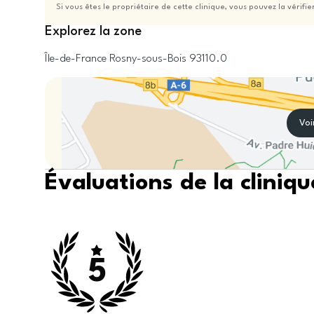
Si vous êtes le propriétaire de cette clinique, vous pouvez la vérifie
Explorez la zone
Île-de-France
Rosny-sous-Bois
93110.0
Voi
Évaluations de la cliniqu
5