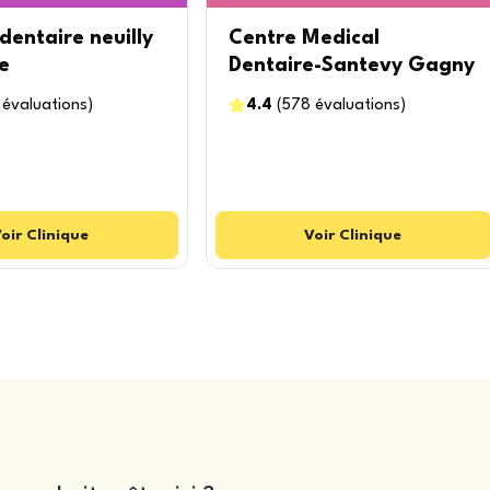
dentaire neuilly
Centre Medical
e
Dentaire-Santevy Gagny
évaluations
)
4.4
(
578
évaluations
)
oir
Clinique
Voir
Clinique