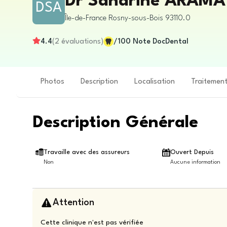
Dr Sandrine ARAMA
DSA
Île-de-France
Rosny-sous-Bois
93110.0
4.4
(
2
évaluations
)
/100
Note DocDental
Photos
Description
Localisation
Traitemen
Description Générale
Travaille avec des assureurs
Ouvert Depuis
Non
Aucune information
Attention
Cette clinique n'est pas vérifiée