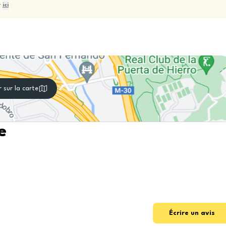
r
ici
r sur la carte
e
Écrire un avis