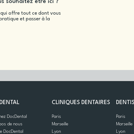
s souhaitez être ici ?
qui offre tout ce dont vous
ratique et passer à la
DENTAL
CLINIQUES DENTAIRES
DENTI
gnez DocDental
Paris
Paris
pos de nous
Marseille
Marseille
de DocDental
Lyon
Lyon