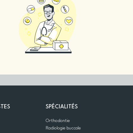
STES
SPÉCIALITÉS
Orthodontie
Radiologie buccale