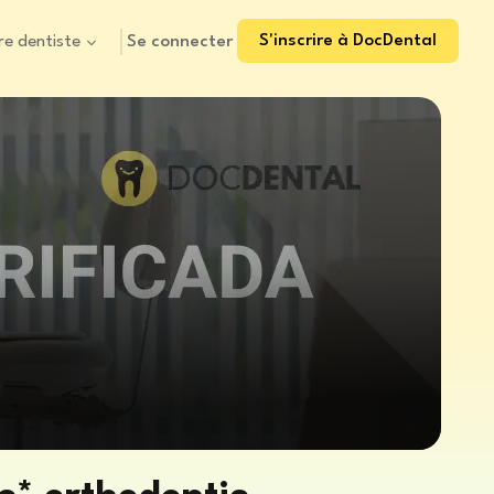
S'inscrire à DocDental
Se connecter
re dentiste