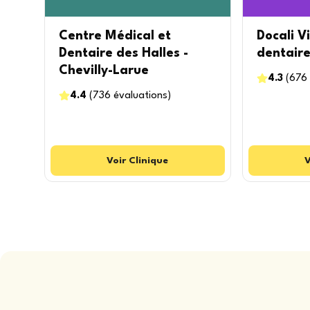
Centre Médical et
Docali Vi
Dentaire des Halles -
dentaire 
Chevilly-Larue
4.3
(
676
4.4
(
736
évaluations
)
Voir
Clinique
V