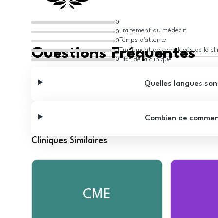
0
Traitement du médecin
0
Temps d'attente
0
Questions Fréquentes
Traitement des employés de la cl
0
État de la clinique
0
Quelles langues sont
Combien de commentai
Cliniques Similaires
CME