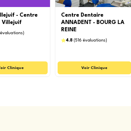
llejuif - Centre
Centre Dentaire
Villejuif
ANNADENT - BOURG LA
REINE
évaluations
)
4.8
(
516
évaluations
)
oir
Clinique
Voir
Clinique