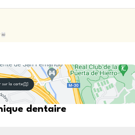
r
ici
r sur la carte
nique dentaire