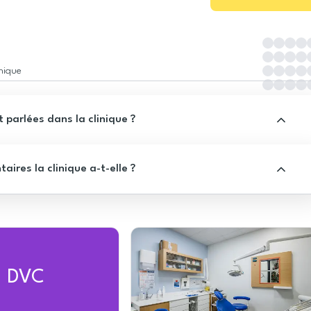
inique
 parlées dans la clinique ?
res la clinique a-t-elle ?
DVC