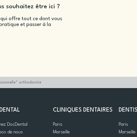
s souhaitez être ici ?
qui offre tout ce dont vous
ratique et passer à la
sionnelle* orthodontie
DENTAL
CLINIQUES DENTAIRES
DENTI
gnez DocDental
Paris
Paris
pos de nous
Marseille
Marseille