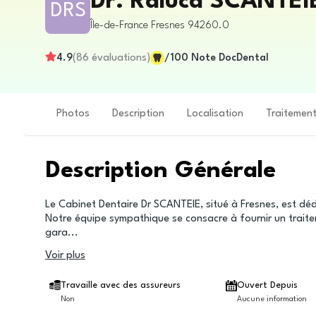
Dr. Raluca SCANTEIE
DRS
Île-de-France
Fresnes
94260.0
4.9
(
86
évaluations
)
/100
Note DocDental
Photos
Description
Localisation
Traitemen
Description Générale
Le Cabinet Dentaire Dr SCANTEIE, situé à Fresnes, est déd
Notre équipe sympathique se consacre à fournir un traitem
gara
...
Voir plus
Travaille avec des assureurs
Ouvert Depuis
Non
Aucune information