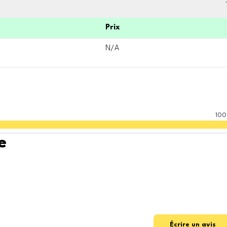
Prix
N/A
100
e
Écrire un avis