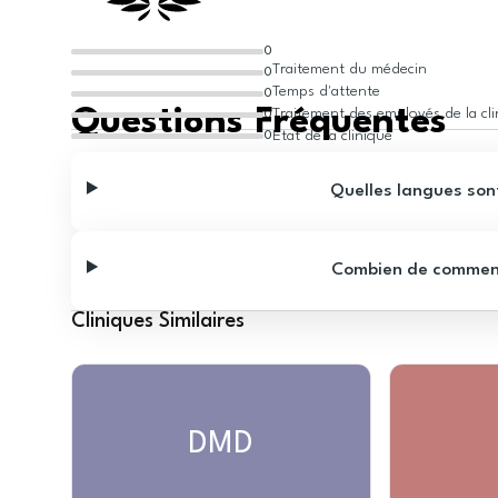
0
Traitement du médecin
0
Temps d'attente
0
Questions Fréquentes
Traitement des employés de la cl
0
État de la clinique
0
Quelles langues sont
Combien de commentai
Cliniques Similaires
DMD