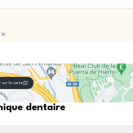
r
ici
r sur la carte
nique dentaire