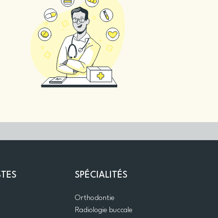
STES
SPÉCIALITÉS
Orthodontie
Radiologie buccale