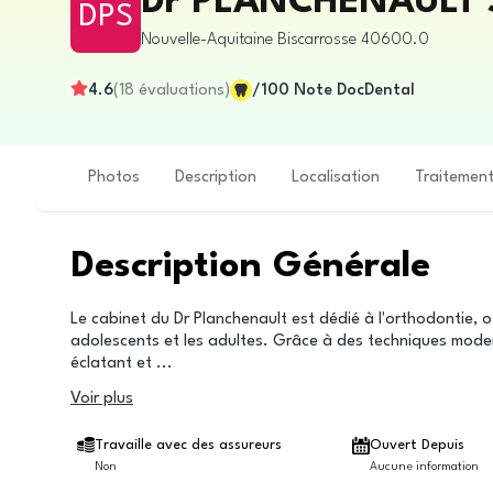
Dr PLANCHENAULT Syl
DPS
Nouvelle-Aquitaine
Biscarrosse
40600.0
4.6
(
18
évaluations
)
/100
Note DocDental
Photos
Description
Localisation
Traitemen
Description Générale
Le cabinet du Dr Planchenault est dédié à l'orthodontie, o
adolescents et les adultes. Grâce à des techniques modern
éclatant et
...
Voir plus
Travaille avec des assureurs
Ouvert Depuis
Non
Aucune information