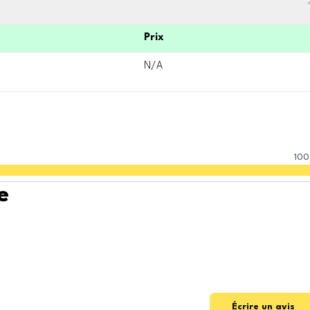
Prix
N/A
100
e
Écrire un avis