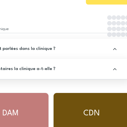
inique
 parlées dans la clinique ?
res la clinique a-t-elle ?
DAM
CDN