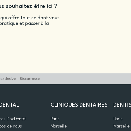
s souhaitez être ici ?
qui offre tout ce dont vous
ratique et passer à la
xclusive - Biscarrosse
DENTAL
CLINIQUES DENTAIRES
DENTI
gnez DocDental
Paris
Paris
pos de nous
Marseille
Marseille