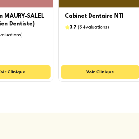
en MAURY-SALEL
Cabinet Dentaire NTI
ien Dentiste)
3.7
(
3
évaluations
)
valuations
)
oir
Clinique
Voir
Clinique