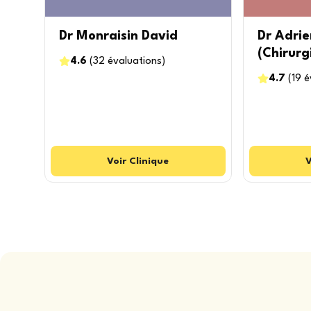
Dr Monraisin David
Dr Adri
(Chirurg
4.6
(
32
évaluations
)
4.7
(
19
é
Voir
Clinique
V