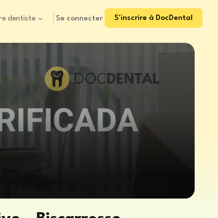
S'inscrire à DocDental
Se connecter
re dentiste