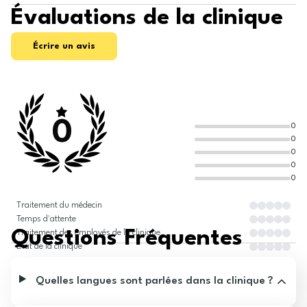
Évaluations de la clinique
Écrire un avis
0
0
0
0
0
0
Traitement du médecin
Temps d'attente
Questions Fréquentes
Traitement des employés de la clinique
État de la clinique
Quelles langues sont parlées dans la clinique ?