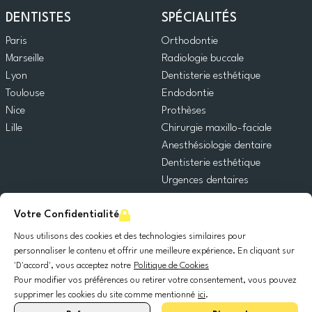
DENTISTES
SPÉCIALITÉS
Paris
Orthodontie
Marseille
Radiologie buccale
Lyon
Dentisterie esthétique
Toulouse
Endodontie
Nice
Prothèses
Lille
Chirurgie maxillo-faciale
Anesthésiologie dentaire
Dentisterie esthétique
Urgences dentaires
Dentisterie générale
Votre Confidentialité
Odontopédiatrie
Chirurgie orale
Nous utilisons des cookies et des technologies similaires pour
Implantologie dentaire
personnaliser le contenu et offrir une meilleure expérience. En cliquant sur
'D'accord', vous acceptez notre
Politique de Cookies
Parodontie
Pour modifier vos préférences ou retirer votre consentement, vous pouvez
supprimer les cookies du site comme mentionné
ici
.
© 2025 DocDental. Tous les droits réservés.