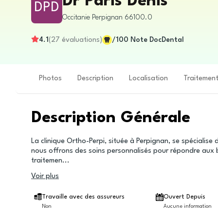
Dr Paris Denis
DPD
Occitanie
Perpignan
66100.0
4.1
(
27
évaluations
)
/100
Note DocDental
Photos
Description
Localisation
Traitemen
Description Générale
La clinique Ortho-Perpi, située à Perpignan, se spécialise
nous offrons des soins personnalisés pour répondre aux b
traitemen
...
Voir plus
Travaille avec des assureurs
Ouvert Depuis
Non
Aucune information