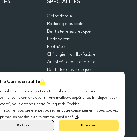
STES
SPÉCIALITÉS
Orthodontie
Radiologie buccale
Dentisterie esthétique
Endodontie
Prothèses
Chirurgie maxillo-faciale
Anesthésiologie dentaire
Dentisterie esthétique
Urgences dentaires
tre Confidentialité
Dentisterie générale
s utilisons des cookies et des technologies similaires pour
Odontopédiatrie
sonnaliser le contenu et offrir une meilleure expérience. En cliquant sur
Chirurgie orale
accord', vous acceptez notre
Politique de Cookies
Implantologie dentaire
r modifier vos préférences ou retirer votre consentement, vous pouvez
Parodontie
primer les cookies du site comme mentionné
ici
.
Refuser
D'accord