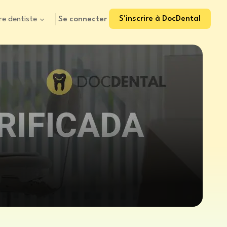
S'inscrire à DocDental
Se connecter
re dentiste