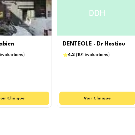
DDH
abien
DENTEOLE - Dr Hostiou
évaluations
)
4.2
(
101
évaluations
)
oir
Clinique
Voir
Clinique