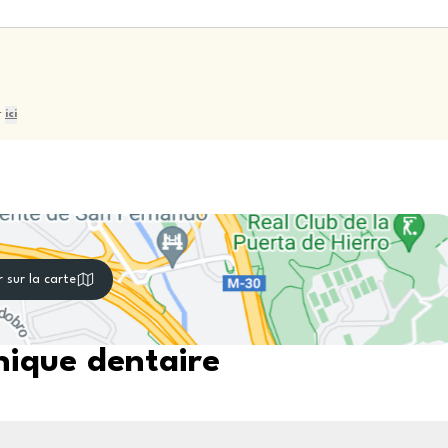
r
ici
r sur la carte
nique dentaire