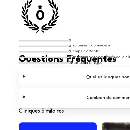
0
0
Traitement du médecin
0
Temps d'attente
0
Questions Fréquentes
Traitement des employés de la cl
0
État de la clinique
0
Quelles langues sont
Combien de commentai
Cliniques Similaires