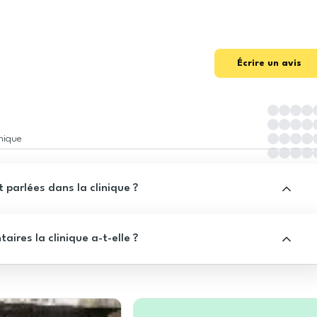
Écrire un avis
inique
 parlées dans la clinique ?
res la clinique a-t-elle ?