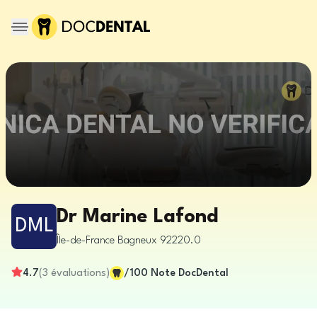
Dr Marine Lafond
DML
Île-de-France
Bagneux
92220.0
4.7
(
3
évaluations
)
/100
Note DocDental