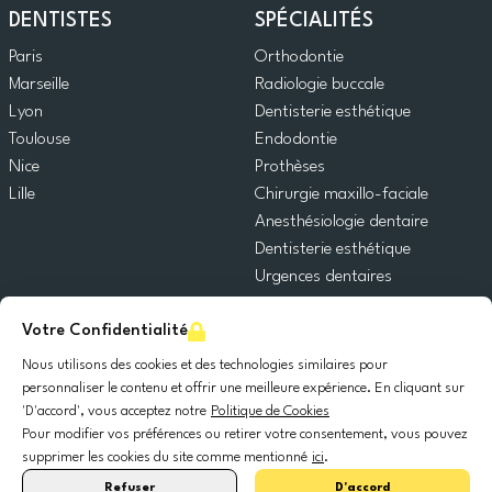
DENTISTES
SPÉCIALITÉS
Paris
Orthodontie
Marseille
Radiologie buccale
Lyon
Dentisterie esthétique
Toulouse
Endodontie
Nice
Prothèses
Lille
Chirurgie maxillo-faciale
Anesthésiologie dentaire
Dentisterie esthétique
Urgences dentaires
Dentisterie générale
Votre Confidentialité
Odontopédiatrie
Chirurgie orale
Nous utilisons des cookies et des technologies similaires pour
Implantologie dentaire
personnaliser le contenu et offrir une meilleure expérience. En cliquant sur
'D'accord', vous acceptez notre
Politique de Cookies
Parodontie
Pour modifier vos préférences ou retirer votre consentement, vous pouvez
supprimer les cookies du site comme mentionné
ici
.
© 2025 DocDental. Tous les droits réservés.
Refuser
D'accord