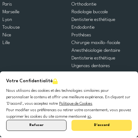
Paris
Orthodontie
Marseille
Radiologie buccale
Lyon
Dentisterie esthétique
Toulouse
Endodontie
Nice
Prothèses
Lille
Chirurgie maxillo-faciale
Anesthésiologie dentaire
Dentisterie esthétique
Urgences dentaires
Dentisterie générale
Votre Confidentialité
Odontopédiatrie
Chirurgie orale
Nous utilisons des cookies et des technologies similaires pour
Implantologie dentaire
personnaliser le contenu et offrir une meilleure expérience. En cliquant sur
'D'accord', vous acceptez notre
Politique de Cookies
Parodontie
Pour modifier vos préférences ou retirer votre consentement, vous pouvez
supprimer les cookies du site comme mentionné
ici
.
© 2025 DocDental. Tous les droits réservés.
Refuser
D'accord
United
Portugal
Italia
France
España
Nederland
Deutschland
Polska
Kingdom