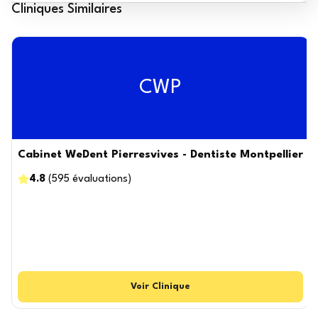
Cliniques Similaires
CWP
Cabinet WeDent Pierresvives - Dentiste Montpellier
4.8
(
595
évaluations
)
Voir
Clinique