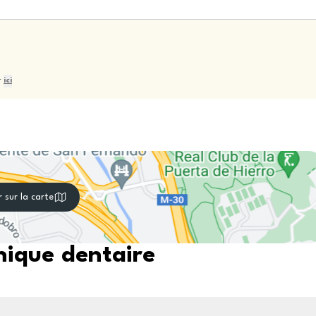
r
ici
r sur la carte
nique dentaire