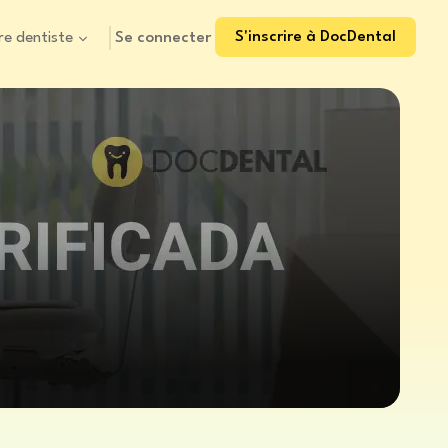
S'inscrire à DocDental
Se connecter
re dentiste