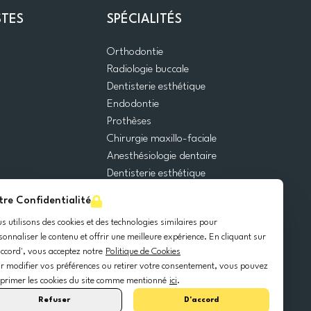
STES
SPÉCIALITÉS
Orthodontie
Radiologie buccale
Dentisterie esthétique
Endodontie
Prothèses
Chirurgie maxillo-faciale
Anesthésiologie dentaire
Dentisterie esthétique
Urgences dentaires
tre Confidentialité
Dentisterie générale
s utilisons des cookies et des technologies similaires pour
Odontopédiatrie
sonnaliser le contenu et offrir une meilleure expérience. En cliquant sur
Chirurgie orale
accord', vous acceptez notre
Politique de Cookies
Implantologie dentaire
r modifier vos préférences ou retirer votre consentement, vous pouvez
Parodontie
primer les cookies du site comme mentionné
ici
.
Refuser
D'accord