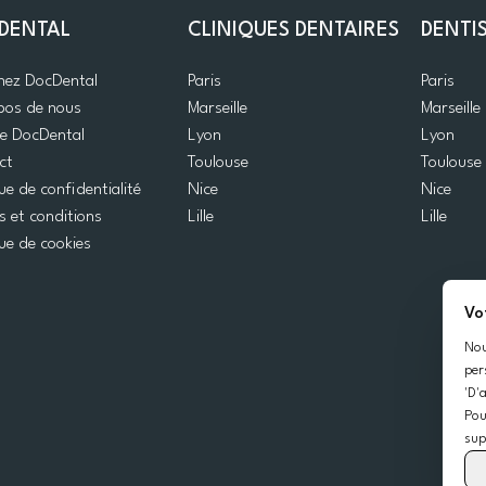
DENTAL
CLINIQUES DENTAIRES
DENTI
gnez DocDental
Paris
Paris
pos de nous
Marseille
Marseille
de DocDental
Lyon
Lyon
ct
Toulouse
Toulouse
que de confidentialité
Nice
Nice
 et conditions
Lille
Lille
que de cookies
Vo
Nou
per
'D'
Pou
sup