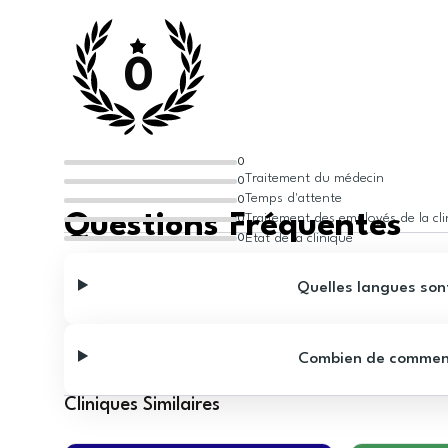
0
0
Traitement du médecin
0
Temps d'attente
0
Questions Fréquentes
Traitement des employés de la cl
0
État de la clinique
0
Quelles langues sont
Combien de commentai
Cliniques Similaires