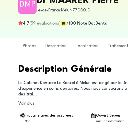
Dr MAAREK Pierre
DMP
Île-de-France
Melun
77000.0
4.7
(
59
évaluations
)
/100
Note DocDental
Photos
Description
Localisation
Traitemen
Description Générale
Le Cabinet Dentaire Le Bancel à Melun est dirigé par le D
d'expérience en soins dentaires. Nous nous consacrons à o
des trai
...
Voir plus
Travaille avec des assureurs
Ouvert Depuis
Non
Aucune information