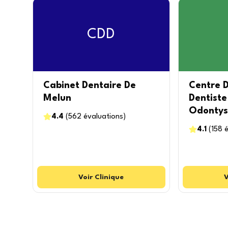
CDD
Cabinet Dentaire De
Centre D
Melun
Dentiste
Odontys
4.4
(
562
évaluations
)
4.1
(
158
é
Voir
Clinique
V