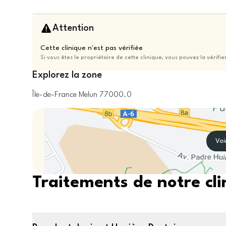
Attention
Cette clinique n'est pas vérifiée
Si vous êtes le propriétaire de cette clinique, vous pouvez la vérifie
Explorez la zone
Île-de-France
Melun
77000.0
Voi
Traitements de notre cli