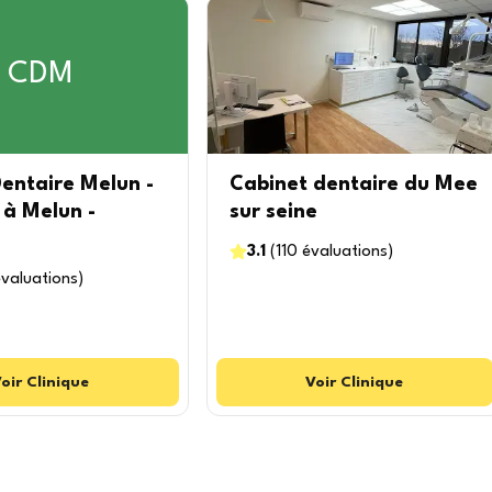
CDM
entaire Melun -
Cabinet dentaire du Mee
 à Melun -
sur seine
3.1
(
110
évaluations
)
valuations
)
oir
Clinique
Voir
Clinique