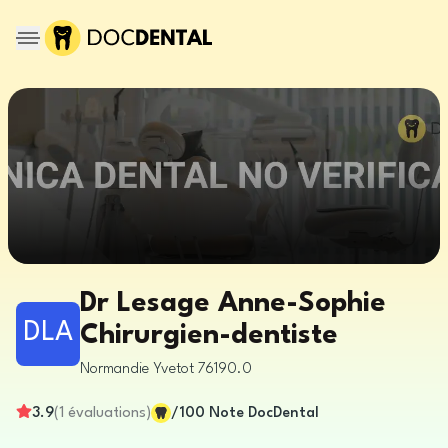
Dr Lesage Anne-Sophie
DLA
Chirurgien-dentiste
Normandie
Yvetot
76190.0
3.9
(
1
évaluations
)
/100
Note DocDental