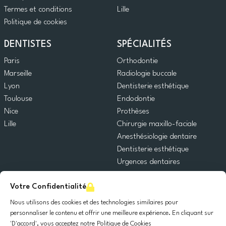
Termes et conditions
Lille
Politique de cookies
DENTISTES
SPÉCIALITÉS
Paris
Orthodontie
Marseille
Radiologie buccale
Lyon
Dentisterie esthétique
Toulouse
Endodontie
Nice
Prothèses
Lille
Chirurgie maxillo-faciale
Anesthésiologie dentaire
Dentisterie esthétique
Urgences dentaires
Dentisterie générale
Votre Confidentialité
Odontopédiatrie
Chirurgie orale
Nous utilisons des cookies et des technologies similaires pour
Implantologie dentaire
personnaliser le contenu et offrir une meilleure expérience. En cliquant sur
'D'accord', vous acceptez notre
Politique de Cookies
Parodontie