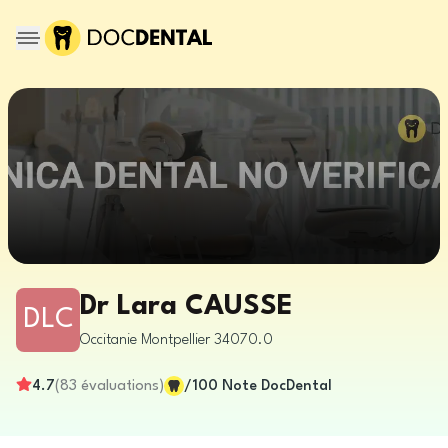
Dr Lara CAUSSE
DLC
Occitanie
Montpellier
34070.0
4.7
(
83
évaluations
)
/100
Note DocDental