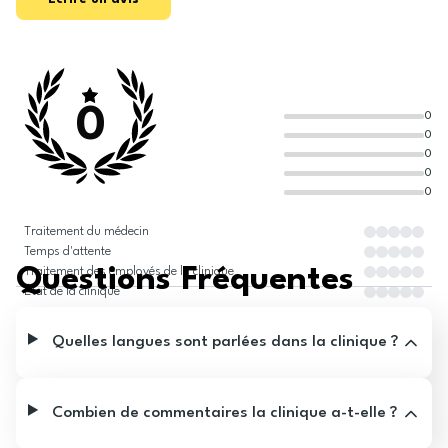
0
0
0
0
0
0
Traitement du médecin
Temps d'attente
Questions Fréquentes
Traitement des employés de la clinique
État de la clinique
Quelles langues sont parlées dans la clinique ?
Combien de commentaires la clinique a-t-elle ?