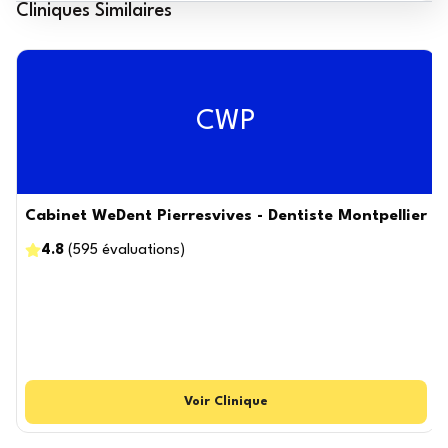
Cliniques Similaires
CWP
Cabinet WeDent Pierresvives - Dentiste Montpellier
4.8
(
595
évaluations
)
Voir
Clinique