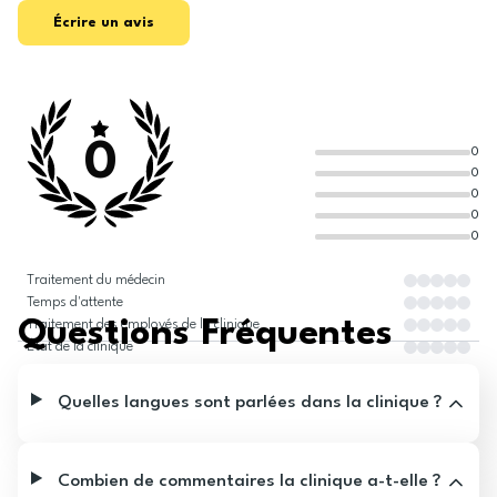
Écrire un avis
0
0
0
0
0
0
Traitement du médecin
Temps d'attente
Questions Fréquentes
Traitement des employés de la clinique
État de la clinique
Quelles langues sont parlées dans la clinique ?
Combien de commentaires la clinique a-t-elle ?