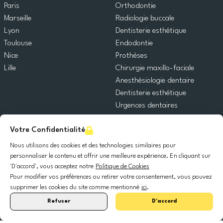
Paris
Orthodontie
Marseille
Radiologie buccale
Lyon
Dentisterie esthétique
Toulouse
Endodontie
Nice
Prothèses
Lille
Chirurgie maxillo-faciale
Anesthésiologie dentaire
Dentisterie esthétique
Urgences dentaires
Dentisterie générale
Votre Confidentialité
Odontopédiatrie
Chirurgie orale
Nous utilisons des cookies et des technologies similaires pour
Implantologie dentaire
personnaliser le contenu et offrir une meilleure expérience. En cliquant sur
'D'accord', vous acceptez notre
Politique de Cookies
Parodontie
Pour modifier vos préférences ou retirer votre consentement, vous pouvez
supprimer les cookies du site comme mentionné
ici
.
© 2025 DocDental. Tous les droits réservés.
Refuser
D'accord
United
Portugal
Italia
France
España
Nederland
Deutschland
Polska
Kingdom