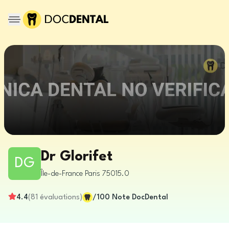
Dr Glorifet
DG
Île-de-France
Paris
75015.0
4.4
(
81
évaluations
)
/100
Note DocDental