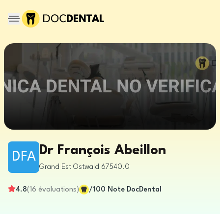
Dr François Abeillon
DFA
Grand Est
Ostwald
67540.0
4.8
(
16
évaluations
)
/100
Note DocDental