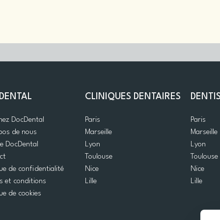
DENTAL
CLINIQUES DENTAIRES
DENTI
gnez DocDental
Paris
Paris
pos de nous
Marseille
Marseille
de DocDental
Lyon
Lyon
ct
Toulouse
Toulouse
que de confidentialité
Nice
Nice
 et conditions
Lille
Lille
que de cookies