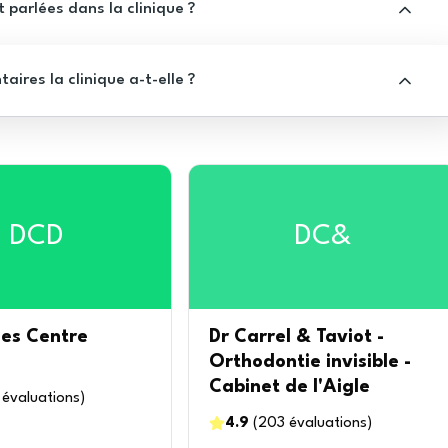
 parlées dans la clinique ?
res la clinique a-t-elle ?
DCD
DC&
pes Centre
Dr Carrel & Taviot -
e
Orthodontie invisible -
Cabinet de l'Aigle
évaluations
)
4.9
(
203
évaluations
)