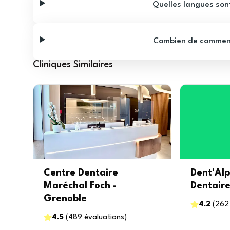
Quelles langues sont
Combien de commentai
Cliniques Similaires
Centre Dentaire
Dent'Al
Maréchal Foch -
Dentair
Grenoble
4.2
(
262
4.5
(
489
évaluations
)