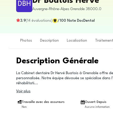
Dr Buatois Hervé
DBH
Auvergne-Rhône-Alpes
Grenoble
38000.0
3.9
(
14
évaluations
)
/100
Note DocDental
Photos
Description
Localisation
Traitemen
Description Générale
La Cabinet dentaire Dr Hervé Buatois à Grenoble offre d
personnalisée. Notre équipe dévouée se spécialise dans l'
réhabilitati
...
Voir plus
Travaille avec des assureurs
Ouvert Depuis
Non
Aucune information