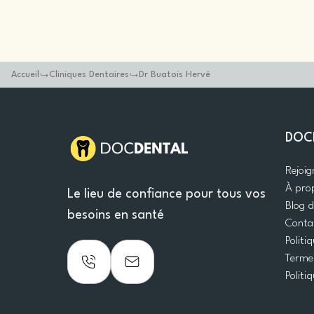
Accueil
Cliniques Dentaires
Dr Buatois Hervé
DOC
Rejoi
À pro
Le lieu de confiance pour tous vos
Blog 
besoins en santé
Conta
Politi
Termes
Politi