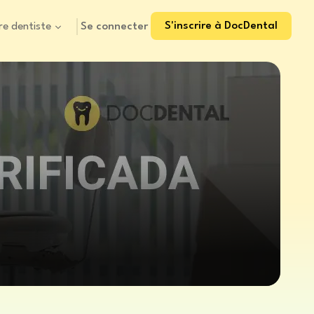
S'inscrire à DocDental
Se connecter
re dentiste