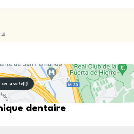
r
ici
r sur la carte
nique dentaire