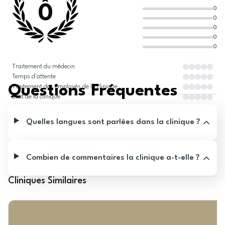
0
0
0
0
0
0
Traitement du médecin
Temps d'attente
Questions Fréquentes
Traitement des employés de la clinique
État de la clinique
Quelles langues sont parlées dans la clinique ?
Combien de commentaires la clinique a-t-elle ?
Cliniques Similaires