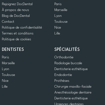
Rejoignez DocDental
Paris
À propos de nous
Marseille
Blog de DocDental
Lyon
Contact
Toulouse
Politique de confidentialité
Nice
Termes et conditions
Lille
Politique de cookies
DENTISTES
SPÉCIALITÉS
Paris
Orthodontie
Marseille
Radiologie buccale
Lyon
Dentisterie esthétique
Toulouse
Endodontie
Nice
Prothèses
Lille
Chirurgie maxillo-faciale
Anesthésiologie dentaire
Dentisterie esthétique
Urgences dentaires