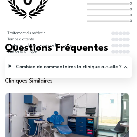
0
0
0
0
0
Traitement du médecin
Temps d'attente
Questions Fréquentes
Traitement des employés de la clinique
État de la clinique
Combien de commentaires la clinique a-t-elle ?
Cliniques Similaires