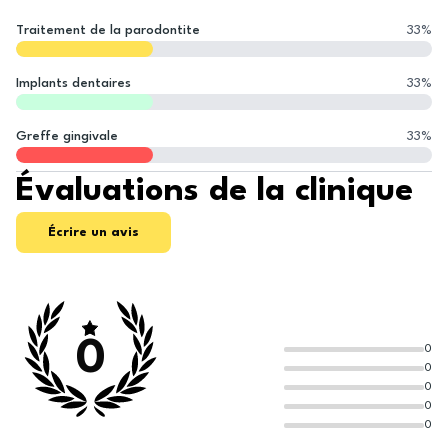
Traitement de la parodontite
33
%
Implants dentaires
33
%
Greffe gingivale
33
%
Évaluations de la clinique
Écrire un avis
0
0
0
0
0
0