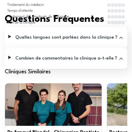
Traitement du médecin
Temps d'attente
Questions Fréquentes
Traitement des employés de la clinique
État de la clinique
Quelles langues sont parlées dans la clinique ?
Combien de commentaires la clinique a-t-elle ?
Cliniques Similaires