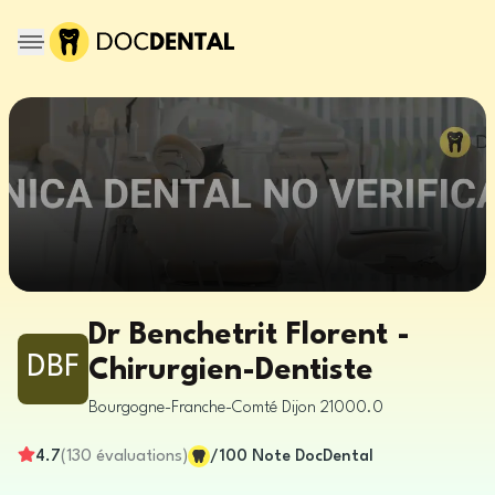
Dr Benchetrit Florent -
DBF
Chirurgien-Dentiste
Bourgogne-Franche-Comté
Dijon
21000.0
4.7
(
130
évaluations
)
/100
Note DocDental