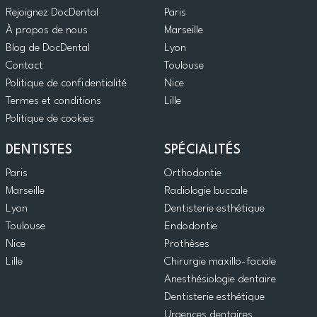
Rejoignez DocDental
Paris
À propos de nous
Marseille
Blog de DocDental
Lyon
Contact
Toulouse
Politique de confidentialité
Nice
Termes et conditions
Lille
Politique de cookies
DENTISTES
SPÉCIALITÉS
Paris
Orthodontie
Marseille
Radiologie buccale
Lyon
Dentisterie esthétique
Toulouse
Endodontie
Nice
Prothèses
Lille
Chirurgie maxillo-faciale
Anesthésiologie dentaire
Dentisterie esthétique
Urgences dentaires