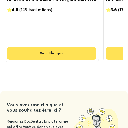
Dr Arnaud Blondel - Chirurgien Dentiste
Docteur P
4.8
(
149
évaluations
)
3.6
(
130
Voir
Clinique
Vous avez une clinique et
vous souhaitez être ici ?
Rejoignez DocDental, la plateforme
qui offre tout ce dont vous avez