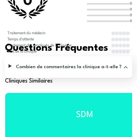
0
0
0
0
0
Traitement du médecin
Temps d'attente
Questions Fréquentes
Traitement des employés de la clinique
État de la clinique
Combien de commentaires la clinique a-t-elle ?
Cliniques Similaires
SDM