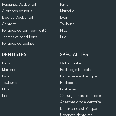
Rejoignez DocDental
Paris
À propos de nous
Marseille
Blog de DocDental
Lyon
Contact
Toulouse
Politique de confidentialité
Nice
Termes et conditions
Lille
Politique de cookies
DENTISTES
SPÉCIALITÉS
Paris
Orthodontie
Marseille
Radiologie buccale
Lyon
Dentisterie esthétique
Toulouse
Endodontie
Nice
Prothèses
Lille
Chirurgie maxillo-faciale
Anesthésiologie dentaire
Dentisterie esthétique
Urgences dentaires