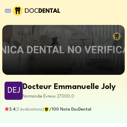
Docteur Emmanuelle Joly
DEJ
Normandie
Évreux
27000.0
3.4
(
3
évaluations
)
/100
Note DocDental