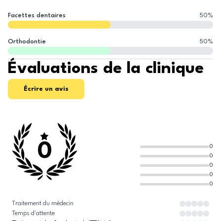
Facettes dentaires
50
%
Orthodontie
50
%
Évaluations de la clinique
Écrire un avis
0
0
0
0
0
0
Traitement du médecin
Temps d'attente