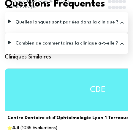
Questions Fréquentes
Traitement des employés de la clinique
État de la clinique
Quelles langues sont parlées dans la clinique ?
Combien de commentaires la clinique a-t-elle ?
Cliniques Similaires
CDE
Centre Dentaire et d'Ophtalmologie Lyon 1 Terreaux : 
4.4
(
1085
évaluations
)