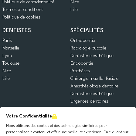
Politique de confidentialité
Nice
Termes et conditions
Lille
Politique de cookies
DENTISTES
SPÉCIALITÉS
Paris
Orthodontie
Marseille
Radiologie buccale
Lyon
Dentisterie esthétique
Toulouse
Endodontie
Nice
Prothèses
Lille
Chirurgie maxillo-faciale
Anesthésiologie dentaire
Dentisterie esthétique
Urgences dentaires
Dentisterie générale
Votre Confidentialité
Odontopédiatrie
Chirurgie orale
Nous utilisons des cookies et des technologies similaires pour
Implantologie dentaire
personnaliser le contenu et offrir une meilleure expérience. En cliquant sur