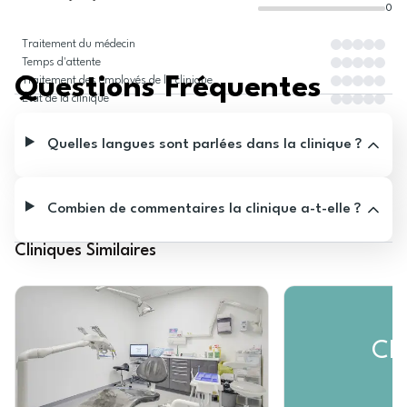
0
Traitement du médecin
Temps d'attente
Questions Fréquentes
Traitement des employés de la clinique
État de la clinique
Quelles langues sont parlées dans la clinique ?
Combien de commentaires la clinique a-t-elle ?
Cliniques Similaires
C