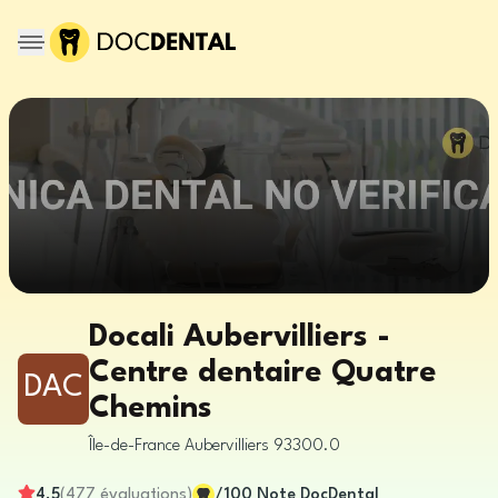
Docali Aubervilliers -
Centre dentaire Quatre
DAC
Chemins
Île-de-France
Aubervilliers
93300.0
4.5
(
477
évaluations
)
/100
Note DocDental