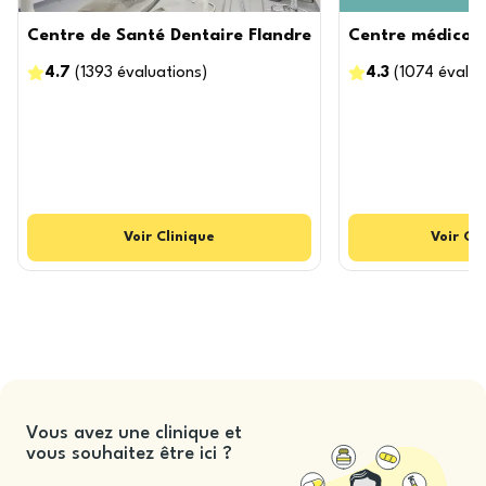
Centre de Santé Dentaire Flandre
Centre médico-
4.7
(
1393
évaluations
)
4.3
(
1074
évalua
Voir
Clinique
Voir
Cli
Vous avez une clinique et
vous souhaitez être ici ?