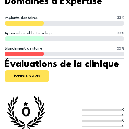
Domaines d'Expertise
Implants dentaires
33
%
Appareil invisible Invisalign
33
%
Blanchiment dentaire
33
%
Évaluations de la clinique
Écrire un avis
0
0
0
0
0