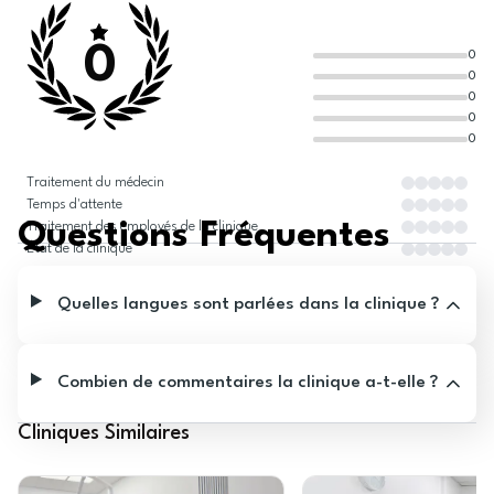
0
0
0
0
0
0
Traitement du médecin
Temps d'attente
Questions Fréquentes
Traitement des employés de la clinique
État de la clinique
Quelles langues sont parlées dans la clinique ?
Combien de commentaires la clinique a-t-elle ?
Cliniques Similaires