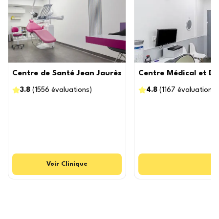
Centre de Santé Jean Jaurès
Centre Médical et De
3.8
(
1556
évaluations
)
4.8
(
1167
évaluations
)
Voir
Clinique
V