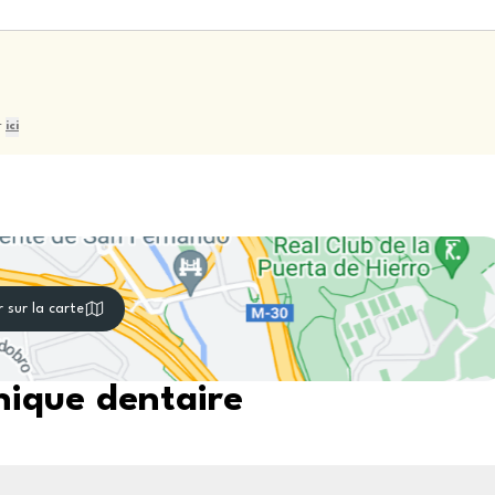
r
ici
r sur la carte
nique dentaire