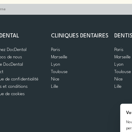
arne
DENTAL
CLINIQUES DENTAIRES
DENTI
gnez DocDental
Paris
Paris
pos de nous
Marseille
Marseille
de DocDental
Lyon
Lyon
ct
Toulouse
Toulouse
que de confidentialité
Nice
Nice
 et conditions
Lille
Lille
que de cookies
Vo
Nou
per