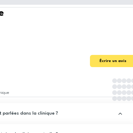
e
Écrire un avis
inique
 parlées dans la clinique ?