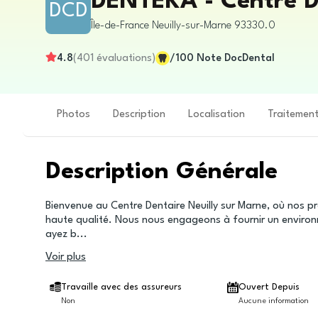
DENTEKA - Centre De
DCD
Île-de-France
Neuilly-sur-Marne
93330.0
4.8
(
401
évaluations
)
/100
Note DocDental
Photos
Description
Localisation
Traitemen
Description Générale
Bienvenue au Centre Dentaire Neuilly sur Marne, où nos p
haute qualité. Nous nous engageons à fournir un environ
ayez b
...
Voir plus
Travaille avec des assureurs
Ouvert Depuis
Non
Aucune information