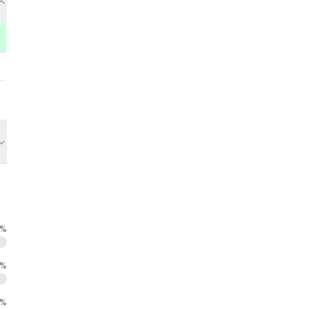
%
%
%