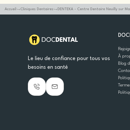
Accueil
Cliniques Dentaires
DENTEKA - Centre Dentaire Neuilly sur M
DOC
Rejoi
À pro
Le lieu de confiance pour tous vos
Blog 
besoins en santé
Conta
Politi
Termes
Politi