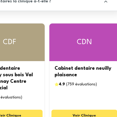
res la clinique a-t-elle ?
CDF
CDN
dentaire
Cabinet dentaire neuilly
 sous bois Val
plaisance
enay Centre
4.9
(
759
évaluations
)
ial
évaluations
)
oir
Clinique
Voir
Clinique