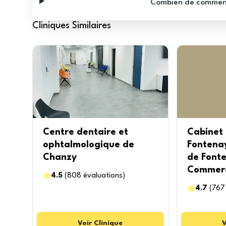
Combien de commentai
Cliniques Similaires
Centre dentaire et
Cabinet 
ophtalmologique de
Fontenay
Chanzy
de Font
Commerc
4.5
(
808
évaluations
)
4.7
(
767
Voir
Clinique
V