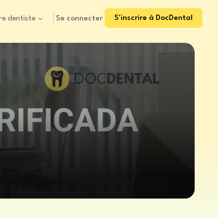
S'inscrire à DocDental
Se connecter
re dentiste