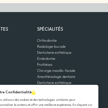
STES
SPÉCIALITÉS
Orthodontie
Radiologie buccale
Dentisterie esthétique
Endodontie
Prothèses
Chirurgie maxillo-faciale
Anesthésiologie dentaire
Dentisterie esthétique
Urgences dentaires
tre Confidentialité
Dentisterie générale
s utilisons des cookies et des technologies similaires pour
Odontopédiatrie
sonnaliser le contenu et offrir une meilleure expérience. En cliquant sur
Chirurgie orale