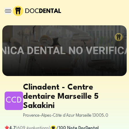
Clinadent - Centre
dentaire Marseille 5
CCD
Sakakini
Provence-Alpes-Côte d'Azur
Marseille
13005.0
4.7
(
609
évaluations
)
/100
Note DocDental