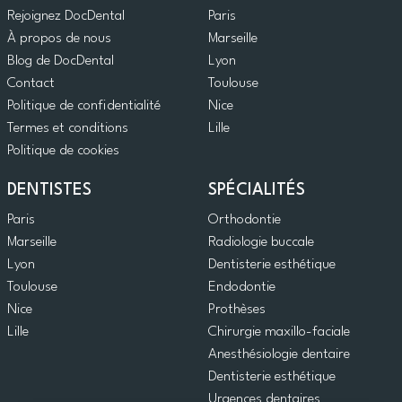
Rejoignez DocDental
Paris
À propos de nous
Marseille
Blog de DocDental
Lyon
Contact
Toulouse
Politique de confidentialité
Nice
Termes et conditions
Lille
Politique de cookies
DENTISTES
SPÉCIALITÉS
Paris
Orthodontie
Marseille
Radiologie buccale
Lyon
Dentisterie esthétique
Toulouse
Endodontie
Nice
Prothèses
Lille
Chirurgie maxillo-faciale
Anesthésiologie dentaire
Dentisterie esthétique
Urgences dentaires