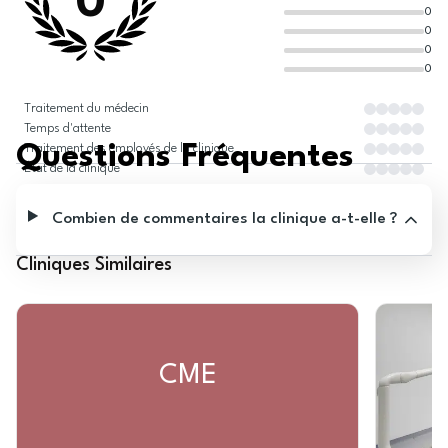
0
0
0
0
0
Traitement du médecin
Temps d'attente
Questions Fréquentes
Traitement des employés de la clinique
État de la clinique
Combien de commentaires la clinique a-t-elle ?
Cliniques Similaires
CME