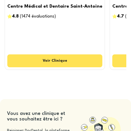
Centre Médical et Dentaire Saint-Antoine
Centre 
4.8
(
1474
évaluations
)
4.7
(
13
Voir
Clinique
Vous avez une clinique et
vous souhaitez être ici ?
Rejoignez DocDental, la plateforme