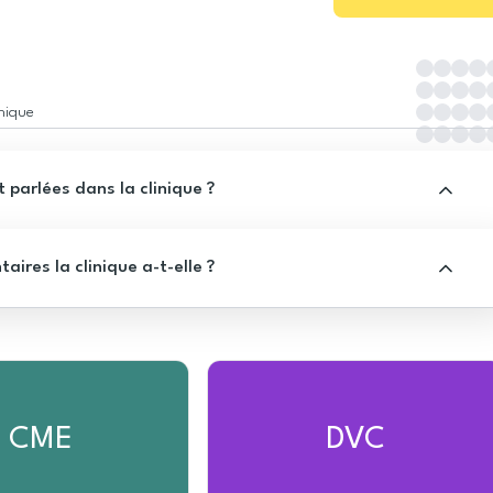
inique
 parlées dans la clinique ?
res la clinique a-t-elle ?
CME
DVC