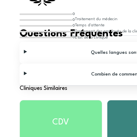
0
Traitement du médecin
0
Temps d'attente
0
Questions Fréquentes
Traitement des employés de la cl
0
État de la clinique
0
Quelles langues sont
Combien de commentai
Cliniques Similaires
CDV