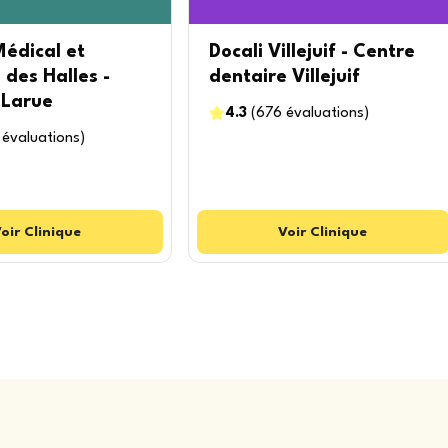
édical et
Docali Villejuif - Centre
 des Halles -
dentaire Villejuif
-Larue
4.3
(
676
évaluations
)
évaluations
)
oir
Clinique
Voir
Clinique