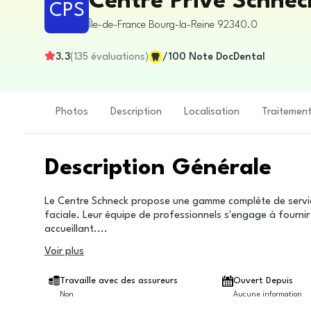
Centre Privé Schnec
CPS
Île-de-France
Bourg-la-Reine
92340.0
3.3
(
135
évaluations
)
/100
Note DocDental
Photos
Description
Localisation
Traitemen
Description Générale
Le Centre Schneck propose une gamme complète de services
faciale. Leur équipe de professionnels s'engage à fourni
accueillant.
...
Voir plus
Travaille avec des assureurs
Ouvert Depuis
Non
Aucune information