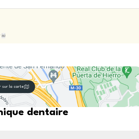
r
ici
r sur la carte
nique dentaire