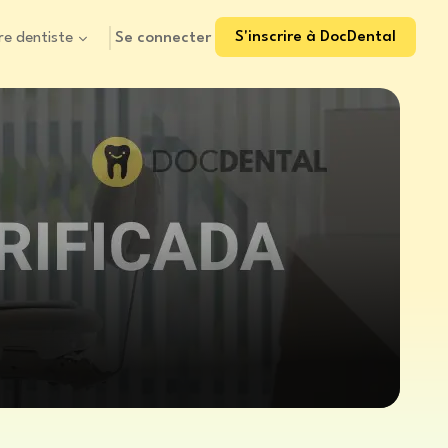
S'inscrire à DocDental
Se connecter
re dentiste