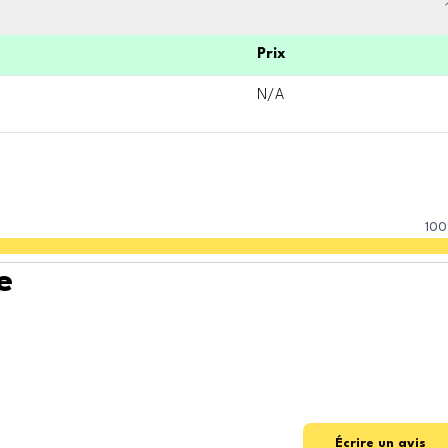
Prix
N/A
100
e
Écrire un avis