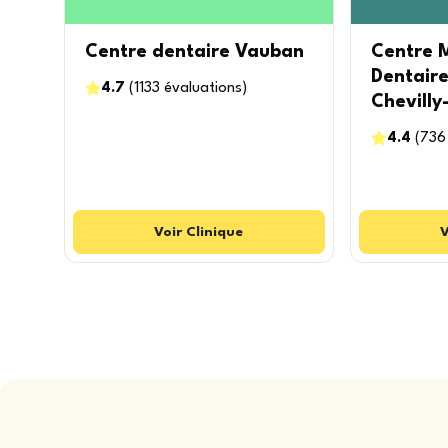
Centre dentaire Vauban
Centre M
Dentaire
4.7
(
1133
évaluations
)
Chevilly
4.4
(
736
Voir
Clinique
V