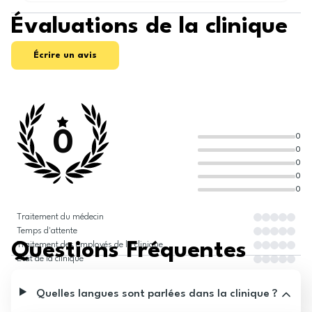
Évaluations de la clinique
Écrire un avis
0
0
0
0
0
0
Traitement du médecin
Temps d'attente
Questions Fréquentes
Traitement des employés de la clinique
État de la clinique
Quelles langues sont parlées dans la clinique ?