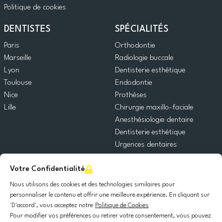
Politique de cookies
DENTISTES
SPÉCIALITÉS
Paris
Orthodontie
Marseille
Radiologie buccale
Lyon
Dentisterie esthétique
Toulouse
Endodontie
Nice
Prothèses
Lille
Chirurgie maxillo-faciale
Anesthésiologie dentaire
Dentisterie esthétique
Urgences dentaires
Dentisterie générale
Votre Confidentialité
Odontopédiatrie
Chirurgie orale
Nous utilisons des cookies et des technologies similaires pour
Implantologie dentaire
personnaliser le contenu et offrir une meilleure expérience. En cliquant sur
'D'accord', vous acceptez notre
Politique de Cookies
Parodontie
Pour modifier vos préférences ou retirer votre consentement, vous pouvez