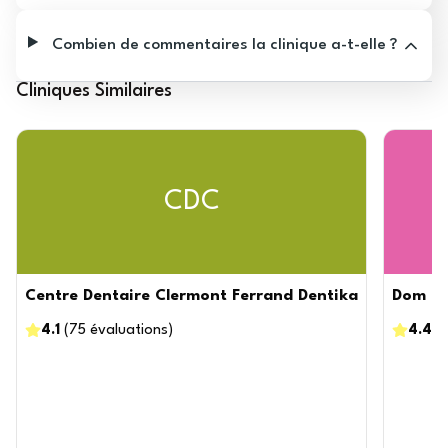
Combien de commentaires la clinique a-t-elle ?
Cliniques Similaires
CDC
Centre Dentaire Clermont Ferrand Dentika
Dom Im
4.1
(
75
évaluations
)
4.4
(