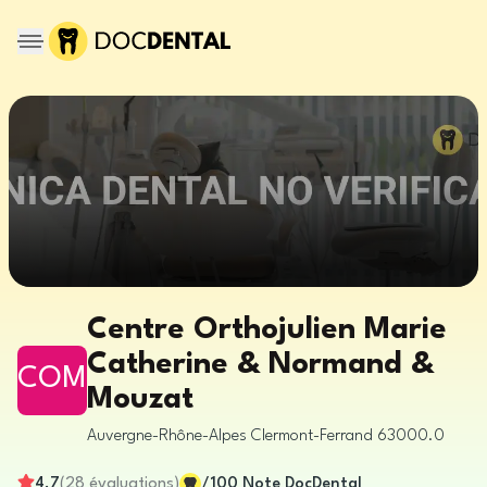
Centre Orthojulien Marie
Catherine & Normand &
COM
Mouzat
Auvergne-Rhône-Alpes
Clermont-Ferrand
63000.0
4.7
(
28
évaluations
)
/100
Note DocDental