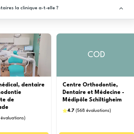
res la clinique a-t-elle ?
COD
édical, dentaire
Centre Orthodontie,
hodontie
Dentaire et Médecine -
te de
Médipôle Schiltigheim
ade
4.7
(
568
évaluations
)
évaluations
)