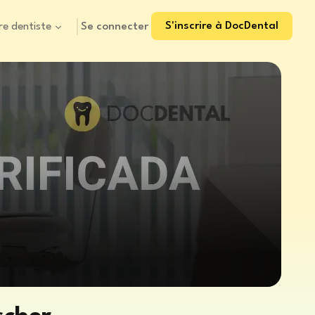
S'inscrire à DocDental
Se connecter
re dentiste