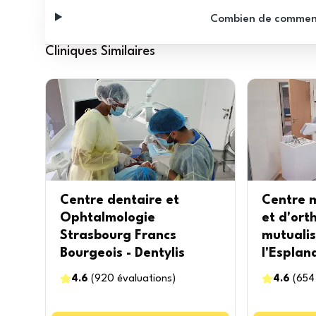
Combien de commentai
Cliniques Similaires
Centre dentaire et
Centre m
Ophtalmologie
et d'ort
Strasbourg Francs
mutualis
Bourgeois - Dentylis
l'Esplan
4.6
(
920
évaluations
)
4.6
(
654