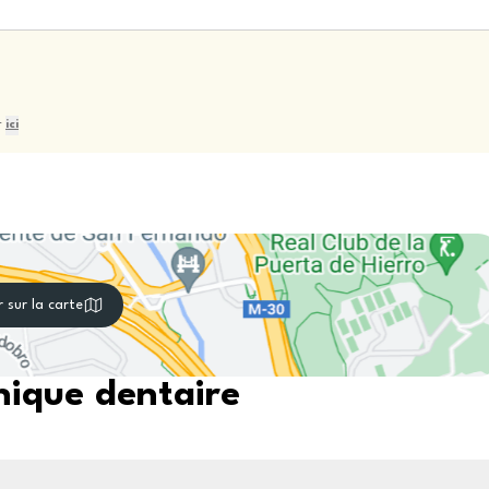
r
ici
r sur la carte
nique dentaire