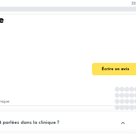
33
e
Écrire un avis
inique
 parlées dans la clinique ?