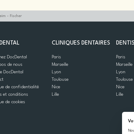
im - Fischer
DENTAL
CLINIQUES DENTAIRES
DENTI
gnez DocDental
Paris
Paris
pos de nous
Marseille
Marseille
de DocDental
Lyon
Lyon
ct
Toulouse
Toulouse
que de confidentialité
Nice
Nice
 et conditions
Lille
Lille
que de cookies
Vo
Nou