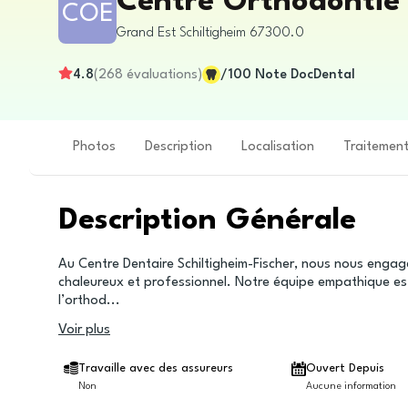
Centre Orthodontie e
COE
Grand Est
Schiltigheim
67300.0
4.8
(
268
évaluations
)
/100
Note DocDental
Photos
Description
Localisation
Traitemen
Description Générale
Au Centre Dentaire Schiltigheim-Fischer, nous nous engag
chaleureux et professionnel. Notre équipe empathique est
l’orthod
...
Voir plus
Travaille avec des assureurs
Ouvert Depuis
Non
Aucune information