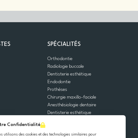
STES
SPÉCIALITÉS
Orthodontie
Radiologie buccale
Dentisterie esthétique
Endodontie
Prothèses
Chirurgie maxillo-faciale
Anesthésiologie dentaire
Dentisterie esthétique
Urgences dentaires
tre Confidentialité
Dentisterie générale
s utilisons des cookies et des technologies similaires pour
Odontopédiatrie