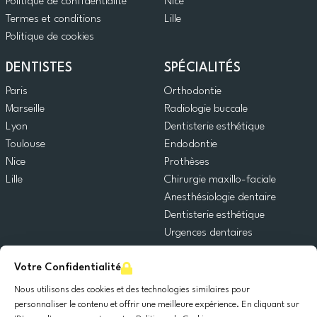
Politique de confidentialité
Nice
Termes et conditions
Lille
Politique de cookies
DENTISTES
SPÉCIALITÉS
Paris
Orthodontie
Marseille
Radiologie buccale
Lyon
Dentisterie esthétique
Toulouse
Endodontie
Nice
Prothèses
Lille
Chirurgie maxillo-faciale
Anesthésiologie dentaire
Dentisterie esthétique
Urgences dentaires
Dentisterie générale
Votre Confidentialité
Odontopédiatrie
Chirurgie orale
Nous utilisons des cookies et des technologies similaires pour
Implantologie dentaire
personnaliser le contenu et offrir une meilleure expérience. En cliquant sur