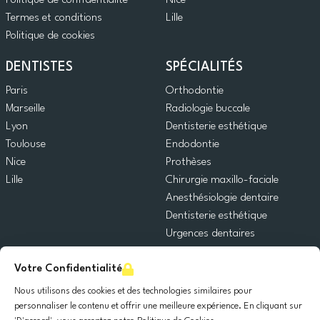
Politique de confidentialité
Nice
Termes et conditions
Lille
Politique de cookies
DENTISTES
SPÉCIALITÉS
Paris
Orthodontie
Marseille
Radiologie buccale
Lyon
Dentisterie esthétique
Toulouse
Endodontie
Nice
Prothèses
Lille
Chirurgie maxillo-faciale
Anesthésiologie dentaire
Dentisterie esthétique
Urgences dentaires
Dentisterie générale
Votre Confidentialité
Odontopédiatrie
Chirurgie orale
Nous utilisons des cookies et des technologies similaires pour
Implantologie dentaire
personnaliser le contenu et offrir une meilleure expérience. En cliquant sur