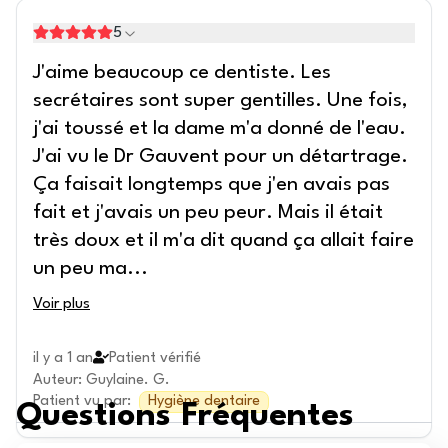
5
J'aime beaucoup ce dentiste. Les
secrétaires sont super gentilles. Une fois,
j'ai toussé et la dame m'a donné de l'eau.
J'ai vu le Dr Gauvent pour un détartrage.
Ça faisait longtemps que j'en avais pas
fait et j'avais un peu peur. Mais il était
très doux et il m'a dit quand ça allait faire
un peu ma
...
Voir plus
il y a 1 an
Patient vérifié
Auteur
:
Guylaine. G.
Patient vu par
:
Hygiène dentaire
Questions Fréquentes