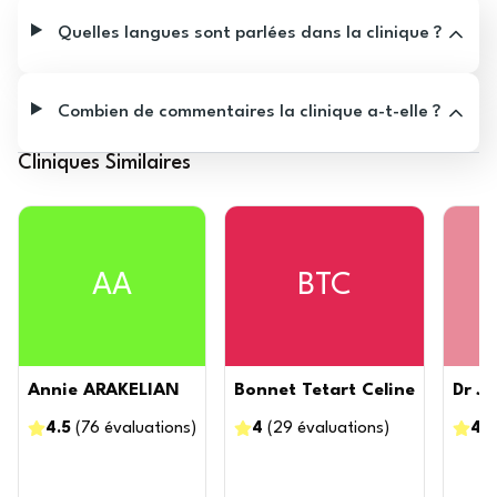
Quelles langues sont parlées dans la clinique ?
Combien de commentaires la clinique a-t-elle ?
Cliniques Similaires
AA
BTC
Annie ARAKELIAN
Bonnet Tetart Celine
Dr J
4.5
(
76
évaluations
)
4
(
29
évaluations
)
4
(