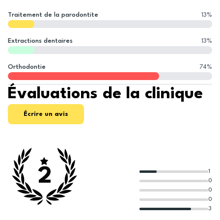
Traitement de la parodontite
13
%
Extractions dentaires
13
%
Orthodontie
74
%
Évaluations de la clinique
Écrire un avis
2
1
0
0
0
3