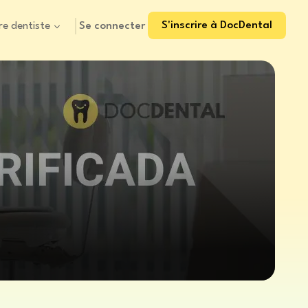
S'inscrire à DocDental
Se connecter
re dentiste