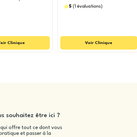
5
(
1
évaluations
)
oir
Clinique
Voir
Clinique
s souhaitez être ici ?
qui offre tout ce dont vous
ratique et passer à la