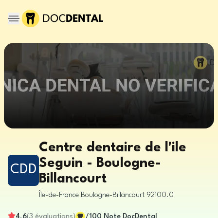
Centre dentaire de l'ile
Seguin - Boulogne-
CDD
Billancourt
Île-de-France
Boulogne-Billancourt
92100.0
4.6
(
3
évaluations
)
/100
Note DocDental