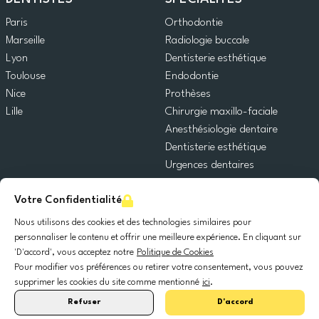
Paris
Orthodontie
Marseille
Radiologie buccale
Lyon
Dentisterie esthétique
Toulouse
Endodontie
Nice
Prothèses
Lille
Chirurgie maxillo-faciale
Anesthésiologie dentaire
Dentisterie esthétique
Urgences dentaires
Dentisterie générale
Votre Confidentialité
Odontopédiatrie
Chirurgie orale
Nous utilisons des cookies et des technologies similaires pour
Implantologie dentaire
personnaliser le contenu et offrir une meilleure expérience. En cliquant sur
'D'accord', vous acceptez notre
Politique de Cookies
Parodontie
Pour modifier vos préférences ou retirer votre consentement, vous pouvez
supprimer les cookies du site comme mentionné
ici
.
© 2025 DocDental. Tous les droits réservés.
Refuser
D'accord
United
Portugal
Italia
France
España
Nederland
Deutschland
Polska