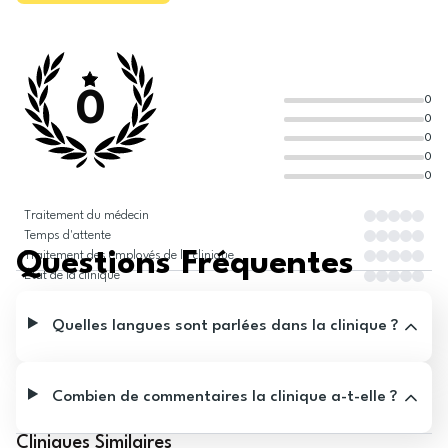
0
0
0
0
0
0
Traitement du médecin
Temps d'attente
Questions Fréquentes
Traitement des employés de la clinique
État de la clinique
Quelles langues sont parlées dans la clinique ?
Combien de commentaires la clinique a-t-elle ?
Cliniques Similaires