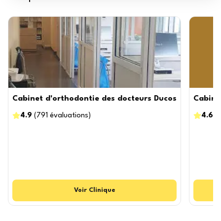
Cabinet d'orthodontie des docteurs Ducos
Cabinet
4.9
(
791
évaluations
)
4.6
(
Voir
Clinique