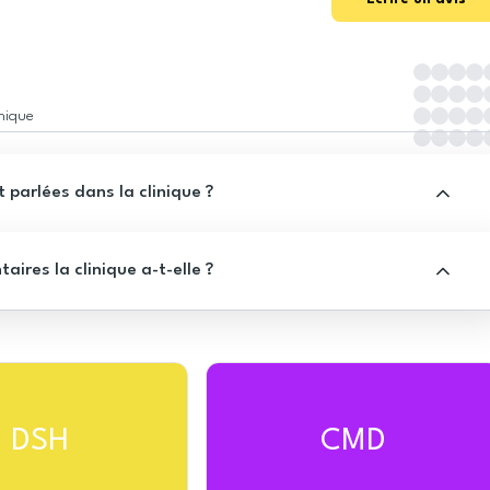
inique
 parlées dans la clinique ?
res la clinique a-t-elle ?
DSH
CMD