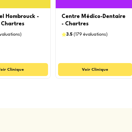
el Hombrouck -
Centre Médico-Dentaire
 Chartres
- Chartres
valuations
)
3.5
(
179
évaluations
)
oir
Clinique
Voir
Clinique