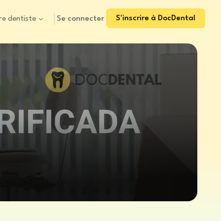
S'inscrire à DocDental
Se connecter
re dentiste