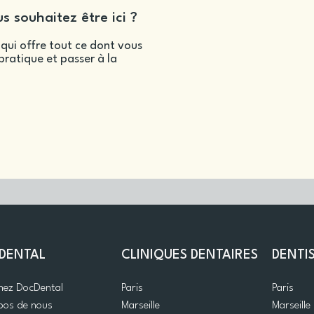
s souhaitez être ici ?
qui offre tout ce dont vous
ratique et passer à la
DENTAL
CLINIQUES DENTAIRES
DENTI
gnez DocDental
Paris
Paris
pos de nous
Marseille
Marseille