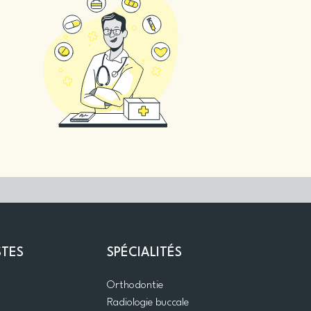
STES
SPÉCIALITÉS
Orthodontie
Radiologie buccale