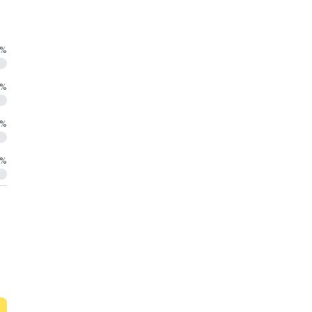
%
%
%
%