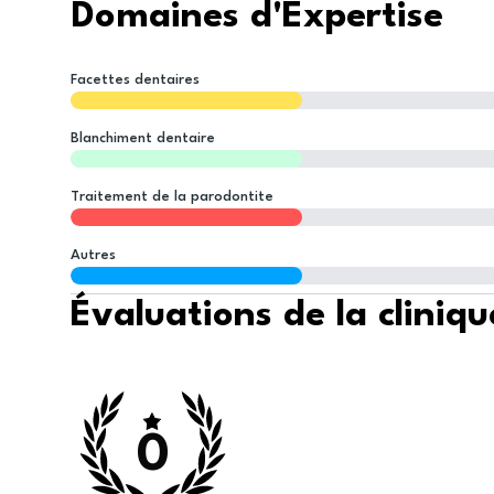
Domaines d'Expertise
Facettes dentaires
Blanchiment dentaire
Traitement de la parodontite
Autres
Évaluations de la cliniqu
0