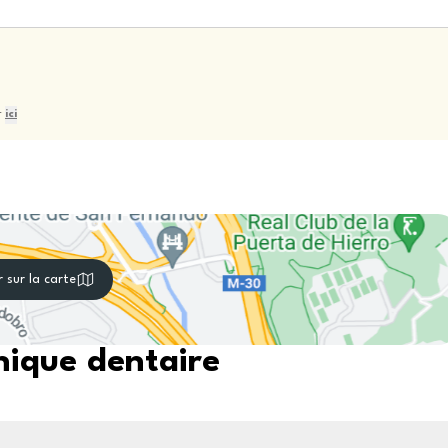
r
ici
r sur la carte
nique dentaire