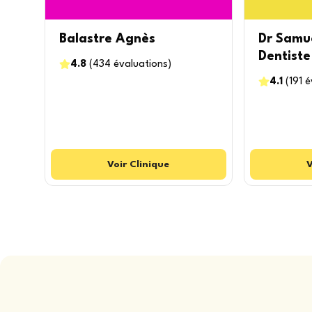
Balastre Agnès
Dr Samu
Dentiste
4.8
(
434
évaluations
)
4.1
(
191
é
Voir
Clinique
V