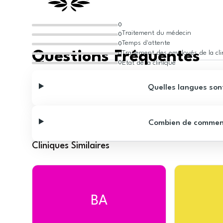
0
Traitement du médecin
0
Temps d'attente
0
Questions Fréquentes
Traitement des employés de la cl
0
État de la clinique
0
Quelles langues sont
Combien de commentai
Cliniques Similaires
BA